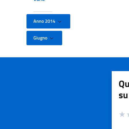
Anno 2014
Giugno
Qu
su
Valuta
Valut
V