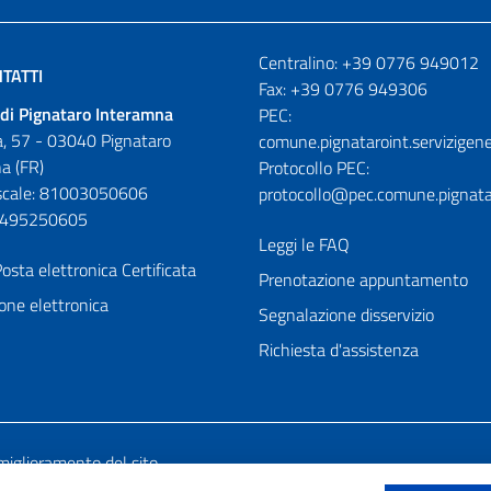
Numeri utili
Centralino: +39 0776 949012
TATTI
Fax: +39 0776 949306
di Pignataro Interamna
PEC:
, 57 - 03040 Pignataro
comune.pignataroint.servizigene
a (FR)
Protocollo PEC:
iscale: 81003050606
protocollo@pec.comune.pignatar
01495250605
Leggi le FAQ
osta elettronica Certificata
Prenotazione appuntamento
one elettronica
Segnalazione disservizio
Richiesta d'assistenza
miglioramento del sito