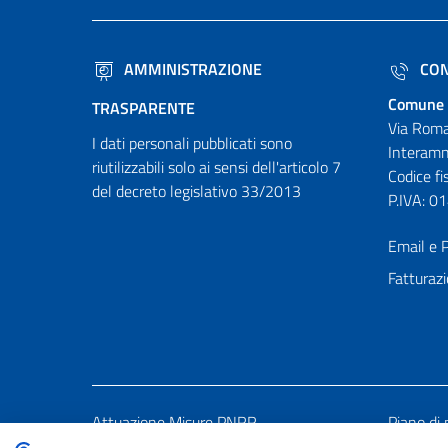
AMMINISTRAZIONE
CON
Comune 
TRASPARENTE
Via Roma
I dati personali pubblicati sono
Interamn
riutilizzabili solo ai sensi dell'articolo 7
Codice f
del decreto legislativo 33/2013
P.IVA: 
Email e P
Fatturazi
Attuazione Misure PNRR
Piano di 