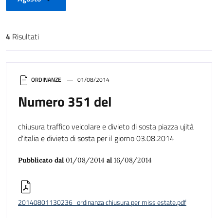
4
Risultati
Risultati di ricerca
ORDINANZE
01/08/2014
Numero 351 del
chiusura traffico veicolare e divieto di sosta piazza ujità
d'italia e divieto di sosta per il giorno 03.08.2014
Pubblicato dal
01/08/2014
al
16/08/2014
20140801130236_ordinanza chiusura per miss estate.pdf