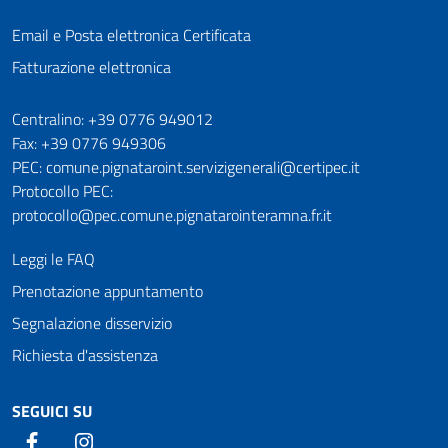
Email e Posta elettronica Certificata
Fatturazione elettronica
Numeri utili
Centralino: +39 0776 949012
Fax: +39 0776 949306
PEC: comune.pignataroint.servizigenerali@certipec.it
Protocollo PEC:
protocollo@pec.comune.pignatarointeramna.fr.it
Leggi le FAQ
Prenotazione appuntamento
Segnalazione disservizio
Richiesta d'assistenza
SEGUICI SU
Facebook
Instagram