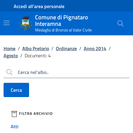
Contenuto principale
Piede di pagina
Accedi all'area personale
Comune di Pignataro
Interamna
Medaglia di Bronzo al Valor Civile
Home
/
Albo Pretorio
/
Ordinanze
/
Anno 2014
/
Agosto
/
Documenti: 4
Cerca
Cerca
filtri da applicare
FILTRA ARCHIVIO
Atti