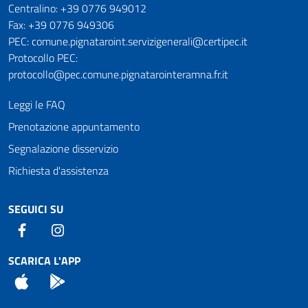
Numeri utili
Centralino: +39 0776 949012
Fax: +39 0776 949306
PEC: comune.pignataroint.servizigenerali@certipec.it
Protocollo PEC:
protocollo@pec.comune.pignatarointeramna.fr.it
Leggi le FAQ
Prenotazione appuntamento
Segnalazione disservizio
Richiesta d'assistenza
SEGUICI SU
Facebook
Instagram
SCARICA L'APP
App Store
Android