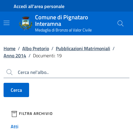
Contenuto principale
Piede di pagina
Accedi all'area personale
Comune di Pignataro
Interamna
Medaglia di Bronzo al Valor Civile
Home
/
Albo Pretorio
/
Pubblicazioni Matrimoniali
/
Anno 2014
/
Documenti: 19
Cerca
Cerca
filtri da applicare
FILTRA ARCHIVIO
Atti