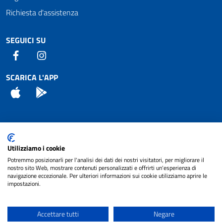
Richiesta d'assistenza
SEGUICI SU
Facebook
Instagram
SCARICA L'APP
App Store
Android
Attuazione Misure PNRR
Utilizziamo i cookie
Piano di miglioramento del sito
Potremmo posizionarli per l'analisi dei dati dei nostri visitatori, per migliorare il
nostro sito Web, mostrare contenuti personalizzati e offrirti un'esperienza di
navigazione eccezionale. Per ulteriori informazioni sui cookie utilizziamo aprire le
impostazioni.
© 2024 Comune di Pignataro Interamna | sito a
Privacy
cura di
NET SMART
Accettare tutti
Negare
Note legali