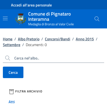
Contenuto principale
Piede di pagina
Accedi all'area personale
Comune di Pignataro
Interamna
Medaglia di Bronzo al Valor Civile
Home
/
Albo Pretorio
/
Concorsi/Bandi
/
Anno 2015
/
Settembre
/
Documenti: 0
Cerca
Cerca
filtri da applicare
FILTRA ARCHIVIO
Atti