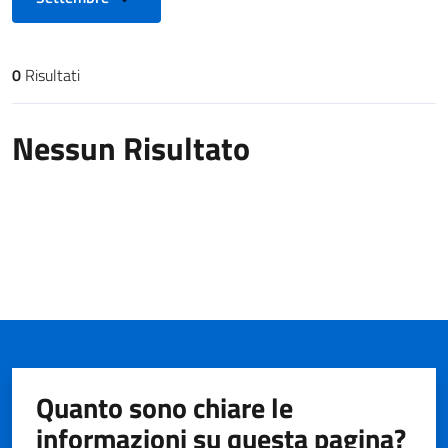
0
Risultati
Risultati di ricerca
Nessun Risultato
Quanto sono chiare le
informazioni su questa pagina?