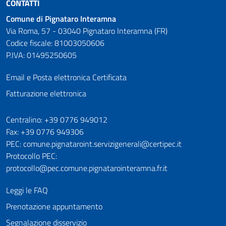
CONTATTI
Comune di Pignataro Interamna
Via Roma, 57 - 03040 Pignataro Interamna (FR)
Codice fiscale: 81003050606
P.IVA: 01495250605
Email e Posta elettronica Certificata
Fatturazione elettronica
Numeri utili
Centralino: +39 0776 949012
Fax: +39 0776 949306
PEC: comune.pignataroint.servizigenerali@certipec.it
Protocollo PEC:
protocollo@pec.comune.pignatarointeramna.fr.it
Leggi le FAQ
Prenotazione appuntamento
Segnalazione disservizio