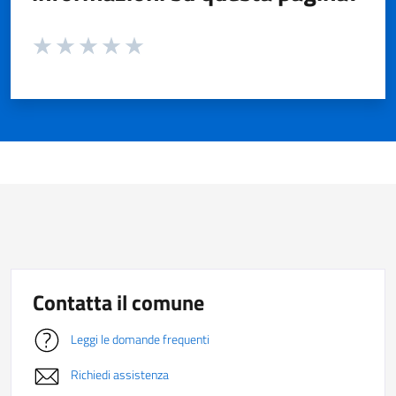
Valuta da 1 a 5 stelle la pagina
Valuta 1 stelle su 5
Valuta 2 stelle su 5
Valuta 3 stelle su 5
Valuta 4 stelle su 5
Valuta 5 stelle su 5
Contatta il comune
Leggi le domande frequenti
Richiedi assistenza