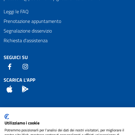
Leggi le FAQ
Prenotazione appuntamento
Segnalazione disservizio
Richiesta d'assistenza
SEGUICI SU
Facebook
Instagram
SCARICA L'APP
App Store
Android
Attuazione Misure PNRR
Utilizziamo i cookie
Piano di miglioramento del sito
Potremmo posizionarli per l'analisi dei dati dei nostri visitatori, per migliorare il
nostro sito Web, mostrare contenuti personalizzati e offrirti un'esperienza di