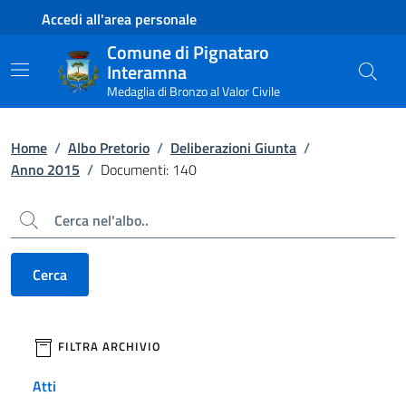
Contenuto principale
Piede di pagina
Accedi all'area personale
Comune di Pignataro
Interamna
Medaglia di Bronzo al Valor Civile
Home
/
Albo Pretorio
/
Deliberazioni Giunta
/
Anno 2015
/
Documenti: 140
Cerca
Cerca
filtri da applicare
FILTRA ARCHIVIO
Atti