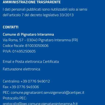
AMMINISTRAZIONE TRASPARENTE
I dati personali pubblicati sono riutilizzabili solo ai sensi
dell'articolo 7 del decreto legislativo 33/2013
CONTATTI
Comune di Pignataro Interamna
Via Roma, 57 - 03040 Pignataro Interamna (FR)
Codice fiscale: 81003050606
P.IVA: 01495250605
Email e Posta elettronica Certificata
Fatturazione elettronica
Numeri utili
Centralino: +39 0776 949012
Fax: +39 0776 949306
PEC: comune.pignataroint.servizigenerali@certipec.it
Protocollo PEC:
protocollo@pec.comune.pignatarointeramna.fr.it