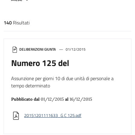
140
Risultati
Risultati di ricerca
DELIBERAZIONI GIUNTA
01/12/2015
Numero 125 del
Assunzione per giorni 10 di due unità di personale a
tempo determinato
Pubblicato dal
01/12/2015
al
16/12/2015
20151201111633_G C 125.pdf