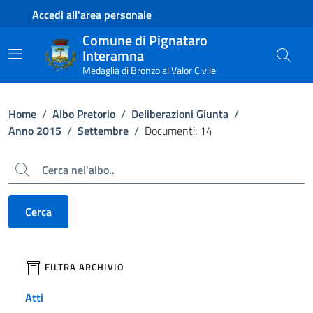
Contenuto principale
Piede di pagina
Accedi all'area personale
Comune di Pignataro
Interamna
Medaglia di Bronzo al Valor Civile
Home
/
Albo Pretorio
/
Deliberazioni Giunta
/
Anno 2015
/
Settembre
/
Documenti: 14
Cerca
Cerca
filtri da applicare
FILTRA ARCHIVIO
Atti