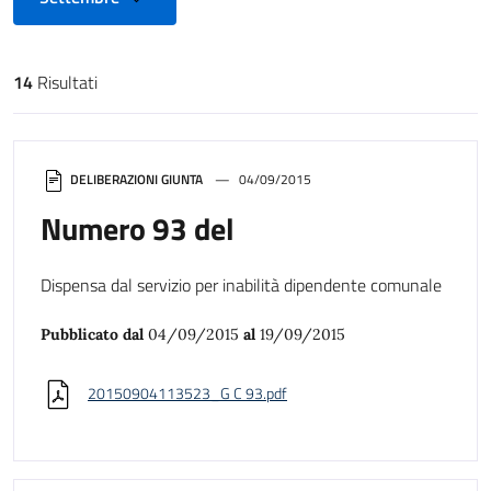
14
Risultati
Risultati di ricerca
DELIBERAZIONI GIUNTA
04/09/2015
Numero 93 del
Dispensa dal servizio per inabilità dipendente comunale
Pubblicato dal
04/09/2015
al
19/09/2015
20150904113523_G C 93.pdf