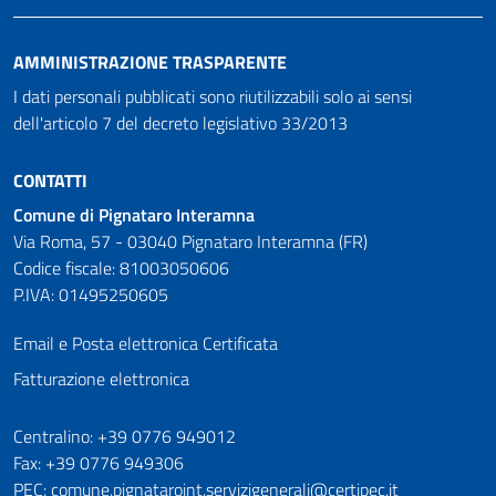
AMMINISTRAZIONE TRASPARENTE
I dati personali pubblicati sono riutilizzabili solo ai sensi
dell'articolo 7 del decreto legislativo 33/2013
CONTATTI
Comune di Pignataro Interamna
Via Roma, 57 - 03040 Pignataro Interamna (FR)
Codice fiscale: 81003050606
P.IVA: 01495250605
Email e Posta elettronica Certificata
Fatturazione elettronica
Numeri utili
Centralino: +39 0776 949012
Fax: +39 0776 949306
PEC: comune.pignataroint.servizigenerali@certipec.it