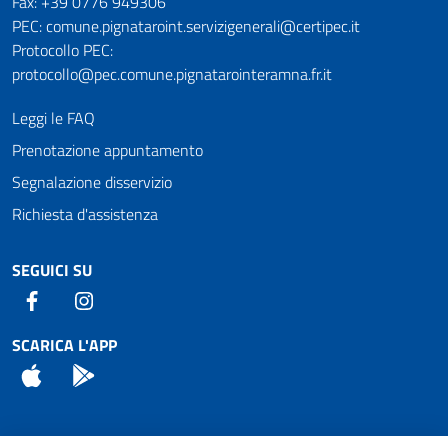
Fax: +39 0776 949306
PEC: comune.pignataroint.servizigenerali@certipec.it
Protocollo PEC:
protocollo@pec.comune.pignatarointeramna.fr.it
Leggi le FAQ
Prenotazione appuntamento
Segnalazione disservizio
Richiesta d'assistenza
SEGUICI SU
Facebook
Instagram
SCARICA L'APP
App Store
Android