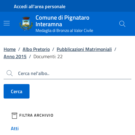
Contenuto principale
Piede di pagina
Accedi all'area personale
Comune di Pignataro
Interamna
Medaglia di Bronzo al Valor Civile
Home
/
Albo Pretorio
/
Pubblicazioni Matrimoniali
/
Anno 2015
/
Documenti: 22
Cerca
Cerca
filtri da applicare
FILTRA ARCHIVIO
Atti