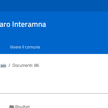
aro Interamna
Vivere il comune
raio
/
Documenti: 86
86
Risultati