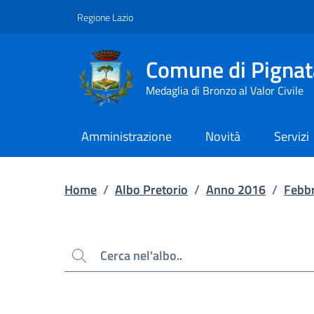
Contenuto principale
Piede di pagina
Regione Lazio
Comune di Pignat
Medaglia di Bronzo al Valor Civile
Amministrazione
Novità
Servizi
Home
/
Albo Pretorio
/
Anno 2016
/
Febb
Cerca