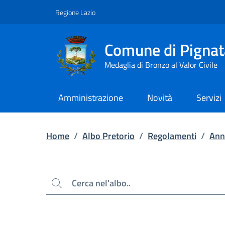
Contenuto principale
Piede di pagina
Regione Lazio
Comune di Pignat
Medaglia di Bronzo al Valor Civile
Amministrazione
Novità
Servizi
Home
/
Albo Pretorio
/
Regolamenti
/
Ann
Cerca