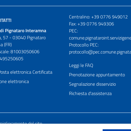
Numeri utili
Centralino: +39 0776 949012
TATTI
Fax: +39 0776 949306
di Pignataro Interamna
PEC:
, 57 - 03040 Pignataro
comune.pignataroint.servizigene
a (FR)
Protocollo PEC:
iscale: 81003050606
protocollo@pec.comune.pignatar
01495250605
Leggi le FAQ
osta elettronica Certificata
Prenotazione appuntamento
one elettronica
Segnalazione disservizio
Richiesta d'assistenza
miglioramento del sito