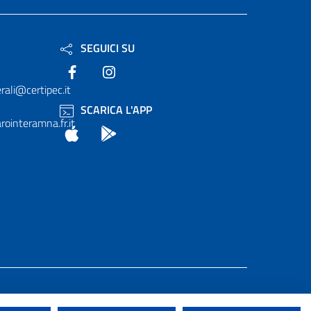
SEGUICI SU
Facebook
Instagram
rali@certipec.it
SCARICA L'APP
ointeramna.fr.it
App Store
Android