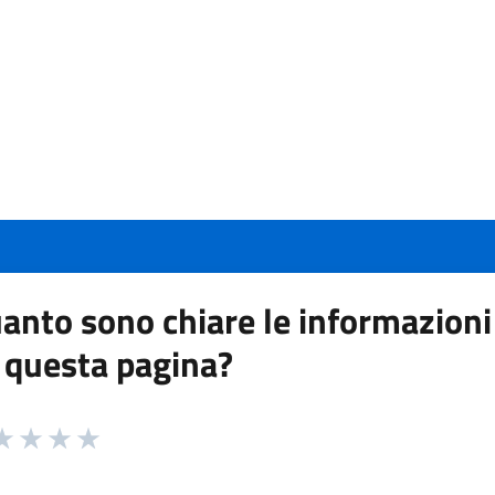
anto sono chiare le informazioni
 questa pagina?
 da 1 a 5 stelle la pagina
a 1 stelle su 5
aluta 2 stelle su 5
Valuta 3 stelle su 5
Valuta 4 stelle su 5
Valuta 5 stelle su 5