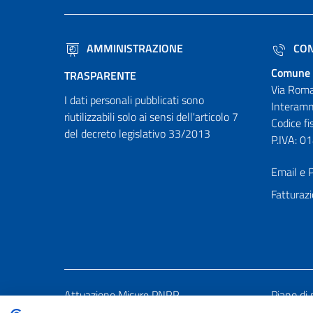
AMMINISTRAZIONE
CON
Comune 
TRASPARENTE
Via Roma
I dati personali pubblicati sono
Interamn
riutilizzabili solo ai sensi dell'articolo 7
Codice f
del decreto legislativo 33/2013
P.IVA: 
Email e P
Fatturazi
Attuazione Misure PNRR
Piano di 