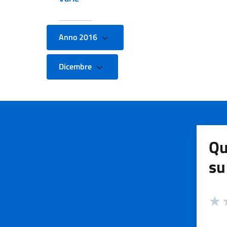
Anno 2016
Dicembre
Qu
su
Valuta
Valut
V