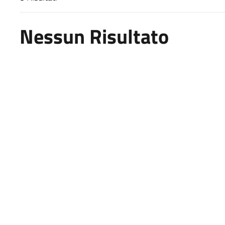
Risultati di ricerca
Nessun Risultato