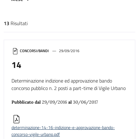
13
Risultati
Risultati di ricerca
CONCORSI/BANDI
29/09/2016
14
Determinazione indizione ed approvazione bando
concorso pubblico n. 2 posti a part-time di Vigile Urbano
Pubblicato dal
29/09/2016
al
30/06/2017
determinazione-14-16-indizione-e-approvazione-bando-
concorso-vigile-urbano.pdf