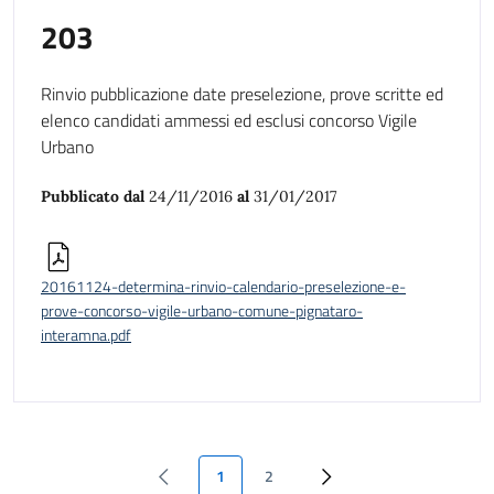
203
Rinvio pubblicazione date preselezione, prove scritte ed
elenco candidati ammessi ed esclusi concorso Vigile
Urbano
Pubblicato dal
24/11/2016
al
31/01/2017
20161124-determina-rinvio-calendario-preselezione-e-
prove-concorso-vigile-urbano-comune-pignataro-
interamna.pdf
1
2