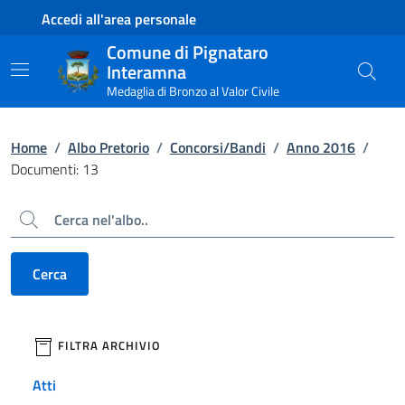
Contenuto principale
Piede di pagina
Accedi all'area personale
Comune di Pignataro
Interamna
Medaglia di Bronzo al Valor Civile
Home
/
Albo Pretorio
/
Concorsi/Bandi
/
Anno 2016
/
Documenti: 13
Cerca
Cerca
filtri da applicare
FILTRA ARCHIVIO
Atti