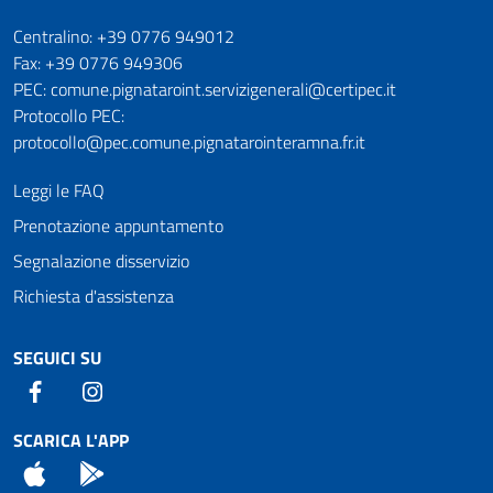
Numeri utili
Centralino: +39 0776 949012
Fax: +39 0776 949306
PEC: comune.pignataroint.servizigenerali@certipec.it
Protocollo PEC:
protocollo@pec.comune.pignatarointeramna.fr.it
Leggi le FAQ
Prenotazione appuntamento
Segnalazione disservizio
Richiesta d'assistenza
SEGUICI SU
Facebook
Instagram
SCARICA L'APP
App Store
Android