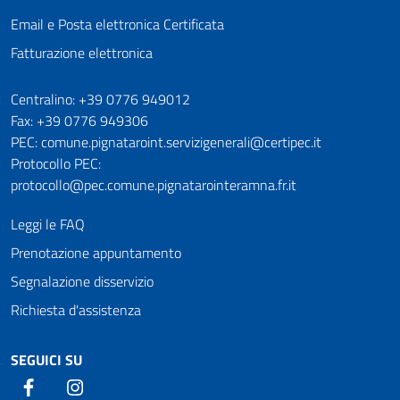
Email e Posta elettronica Certificata
Fatturazione elettronica
Numeri utili
Centralino: +39 0776 949012
Fax: +39 0776 949306
PEC: comune.pignataroint.servizigenerali@certipec.it
Protocollo PEC:
protocollo@pec.comune.pignatarointeramna.fr.it
Leggi le FAQ
Prenotazione appuntamento
Segnalazione disservizio
Richiesta d'assistenza
SEGUICI SU
Facebook
Instagram