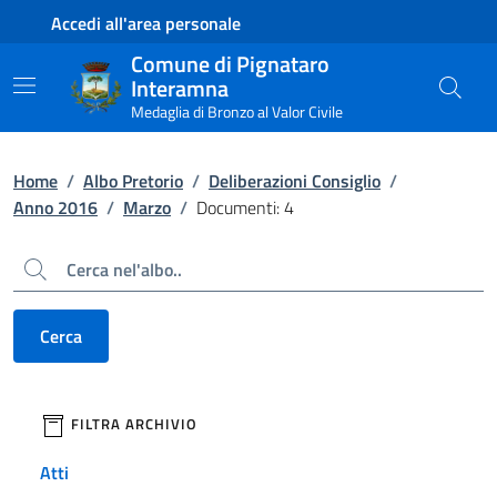
Contenuto principale
Piede di pagina
Accedi all'area personale
Comune di Pignataro
Interamna
Medaglia di Bronzo al Valor Civile
Home
/
Albo Pretorio
/
Deliberazioni Consiglio
/
Anno 2016
/
Marzo
/
Documenti: 4
Cerca
Cerca
filtri da applicare
FILTRA ARCHIVIO
Atti