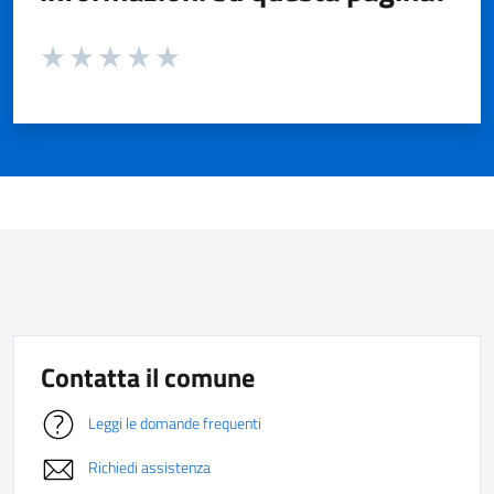
Valuta da 1 a 5 stelle la pagina
Valuta 1 stelle su 5
Valuta 2 stelle su 5
Valuta 3 stelle su 5
Valuta 4 stelle su 5
Valuta 5 stelle su 5
Contatta il comune
Leggi le domande frequenti
Richiedi assistenza