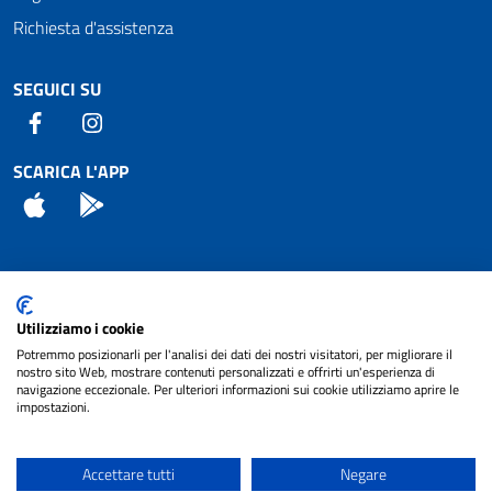
Richiesta d'assistenza
SEGUICI SU
Facebook
Instagram
SCARICA L'APP
App Store
Android
Attuazione Misure PNRR
Utilizziamo i cookie
Piano di miglioramento del sito
Potremmo posizionarli per l'analisi dei dati dei nostri visitatori, per migliorare il
nostro sito Web, mostrare contenuti personalizzati e offrirti un'esperienza di
navigazione eccezionale. Per ulteriori informazioni sui cookie utilizziamo aprire le
impostazioni.
© 2024 Comune di Pignataro Interamna | sito a
Privacy
cura di
NET SMART
Accettare tutti
Negare
Note legali