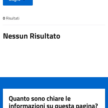
0
Risultati
Risultati di ricerca
Nessun Risultato
Quanto sono chiare le
informazioni su questa pagina?