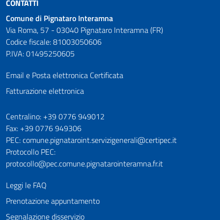
CONTATTI
Comune di Pignataro Interamna
Via Roma, 57 - 03040 Pignataro Interamna (FR)
Codice fiscale: 81003050606
P.IVA: 01495250605
Email e Posta elettronica Certificata
Fatturazione elettronica
Numeri utili
Centralino: +39 0776 949012
Fax: +39 0776 949306
PEC: comune.pignataroint.servizigenerali@certipec.it
Protocollo PEC:
protocollo@pec.comune.pignatarointeramna.fr.it
Leggi le FAQ
Prenotazione appuntamento
Segnalazione disservizio