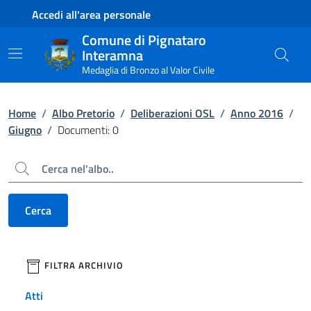
Contenuto principale
Piede di pagina
Accedi all'area personale
Comune di Pignataro
Interamna
Medaglia di Bronzo al Valor Civile
Home
/
Albo Pretorio
/
Deliberazioni OSL
/
Anno 2016
/
Giugno
/
Documenti: 0
Cerca
Cerca
filtri da applicare
FILTRA ARCHIVIO
Atti