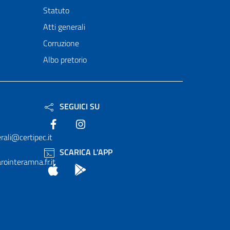
Statuto
Atti generali
Corruzione
Albo pretorio
SEGUICI SU
Facebook
Instagram
rali@certipec.it
SCARICA L'APP
ointeramna.fr.it
App Store
Android