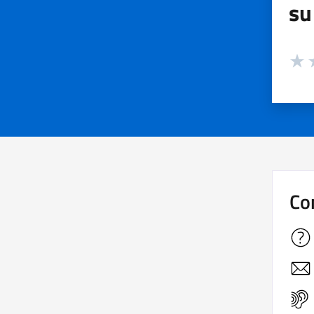
su
Valuta
Valut
V
Co