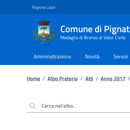
Contenuto principale
Piede di pagina
Regione Lazio
Comune di Pignat
Medaglia di Bronzo al Valor Civile
Amministrazione
Novità
Servizi
Home
/
Albo Pretorio
/
Atti
/
Anno 2017
Cerca