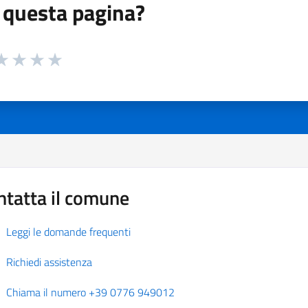
 questa pagina?
 da 1 a 5 stelle la pagina
a 1 stelle su 5
aluta 2 stelle su 5
Valuta 3 stelle su 5
Valuta 4 stelle su 5
Valuta 5 stelle su 5
ntatta il comune
Leggi le domande frequenti
Richiedi assistenza
Chiama il numero +39 0776 949012