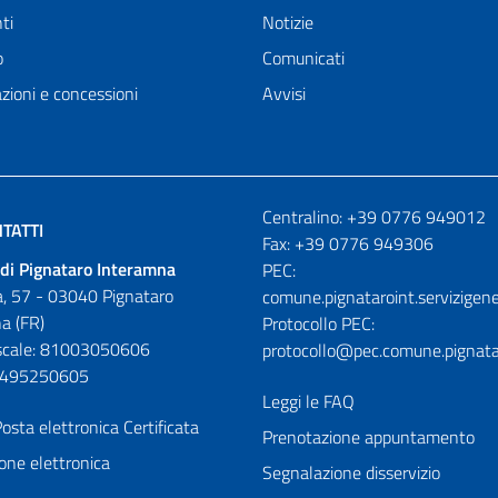
ti
Notizie
o
Comunicati
zioni e concessioni
Avvisi
Numeri utili
Centralino: +39 0776 949012
TATTI
Fax: +39 0776 949306
di Pignataro Interamna
PEC:
, 57 - 03040 Pignataro
comune.pignataroint.servizigene
a (FR)
Protocollo PEC:
iscale: 81003050606
protocollo@pec.comune.pignatar
01495250605
Leggi le FAQ
osta elettronica Certificata
Prenotazione appuntamento
one elettronica
Segnalazione disservizio