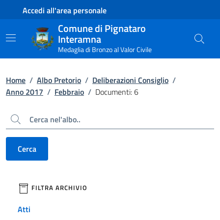
Contenuto principale
Piede di pagina
Accedi all'area personale
Comune di Pignataro
Interamna
Medaglia di Bronzo al Valor Civile
Home
/
Albo Pretorio
/
Deliberazioni Consiglio
/
Anno 2017
/
Febbraio
/
Documenti: 6
Cerca
Cerca
filtri da applicare
FILTRA ARCHIVIO
Atti