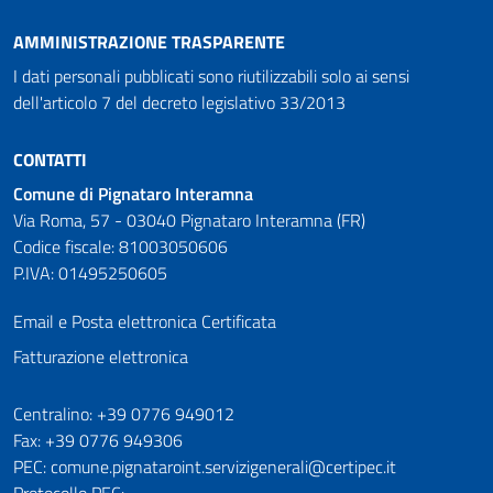
AMMINISTRAZIONE TRASPARENTE
I dati personali pubblicati sono riutilizzabili solo ai sensi
dell'articolo 7 del decreto legislativo 33/2013
CONTATTI
Comune di Pignataro Interamna
Via Roma, 57 - 03040 Pignataro Interamna (FR)
Codice fiscale: 81003050606
P.IVA: 01495250605
Email e Posta elettronica Certificata
Fatturazione elettronica
Numeri utili
Centralino: +39 0776 949012
Fax: +39 0776 949306
PEC: comune.pignataroint.servizigenerali@certipec.it
Protocollo PEC: