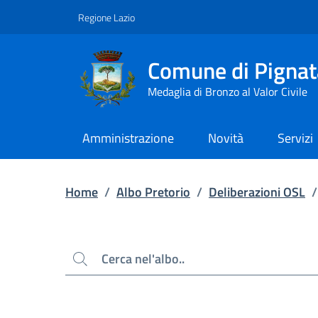
Contenuto principale
Piede di pagina
Regione Lazio
Comune di Pignat
Medaglia di Bronzo al Valor Civile
Amministrazione
Novità
Servizi
Home
/
Albo Pretorio
/
Deliberazioni OSL
/
Cerca