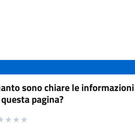
anto sono chiare le informazioni
 questa pagina?
 da 1 a 5 stelle la pagina
a 1 stelle su 5
aluta 2 stelle su 5
Valuta 3 stelle su 5
Valuta 4 stelle su 5
Valuta 5 stelle su 5