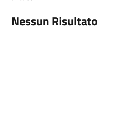
Risultati di ricerca
Nessun Risultato