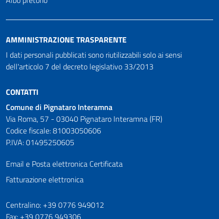
AMMINISTRAZIONE TRASPARENTE
I dati personali pubblicati sono riutilizzabili solo ai sensi
dell'articolo 7 del decreto legislativo 33/2013
CONTATTI
Comune di Pignataro Interamna
Via Roma, 57 - 03040 Pignataro Interamna (FR)
Codice fiscale: 81003050606
P.IVA: 01495250605
Email e Posta elettronica Certificata
Fatturazione elettronica
Numeri utili
Centralino: +39 0776 949012
Fax: +39 0776 949306