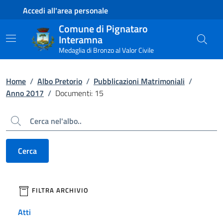
Contenuto principale
Piede di pagina
Accedi all'area personale
Comune di Pignataro
Interamna
Medaglia di Bronzo al Valor Civile
Home
/
Albo Pretorio
/
Pubblicazioni Matrimoniali
/
Anno 2017
/
Documenti: 15
Cerca
Cerca
filtri da applicare
FILTRA ARCHIVIO
Atti