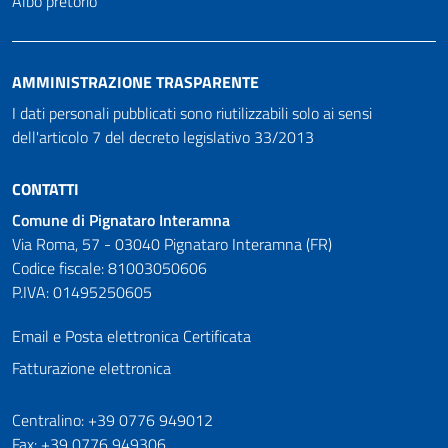
Albo pretorio
AMMINISTRAZIONE TRASPARENTE
I dati personali pubblicati sono riutilizzabili solo ai sensi
dell'articolo 7 del decreto legislativo 33/2013
CONTATTI
Comune di Pignataro Interamna
Via Roma, 57 - 03040 Pignataro Interamna (FR)
Codice fiscale: 81003050606
P.IVA: 01495250605
Email e Posta elettronica Certificata
Fatturazione elettronica
Numeri utili
Centralino: +39 0776 949012
Fax: +39 0776 949306