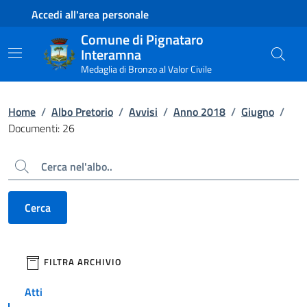
Contenuto principale
Piede di pagina
Accedi all'area personale
Comune di Pignataro
Interamna
Medaglia di Bronzo al Valor Civile
Home
/
Albo Pretorio
/
Avvisi
/
Anno 2018
/
Giugno
/
Documenti: 26
Cerca
Cerca
filtri da applicare
FILTRA ARCHIVIO
Atti