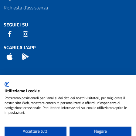
Richiesta d'assistenza
SEGUICI SU
Facebook
Instagram
SCARICA L'APP
App Store
Android
Attuazione Misure PNRR
Utilizziamo i cookie
Piano di miglioramento del sito
Potremmo posizionarli per l'analisi dei dati dei nostri visitatori, per migliorare il
nostro sito Web, mostrare contenuti personalizzati e offrirti un'esperienza di
navigazione eccezionale. Per ulteriori informazioni sui cookie utilizziamo aprire le
impostazioni.
© 2024 Comune di Pignataro Interamna | sito a
Privacy
cura di
NET SMART
Accettare tutti
Negare
Note legali