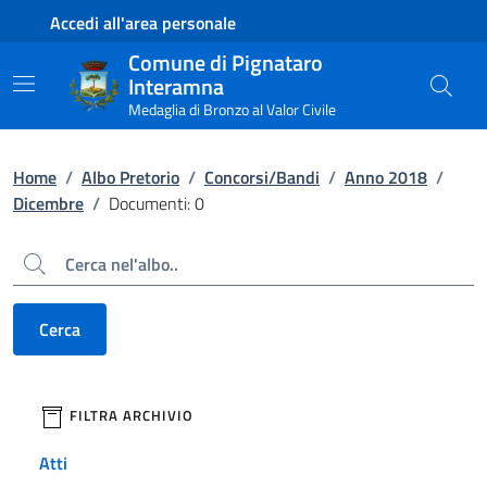
Contenuto principale
Piede di pagina
Accedi all'area personale
Comune di Pignataro
Interamna
Medaglia di Bronzo al Valor Civile
Home
/
Albo Pretorio
/
Concorsi/Bandi
/
Anno 2018
/
Dicembre
/
Documenti: 0
Cerca
Cerca
filtri da applicare
FILTRA ARCHIVIO
Atti