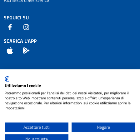
SEGUICI SU
Facebook
Instagram
SCARICA L'APP
App Store
Android
Attuazione Misure PNRR
Utilizziamo i cookie
Piano di miglioramento del sito
Potremmo posizionarli per l'analisi dei dati dei nostri visitatori, per migliorare il
nostro sito Web, mostrare contenuti personalizzati e offrirti un'esperienza di
navigazione eccezionale. Per ulteriori informazioni sui cookie utilizziamo aprire le
impostazioni.
© 2024 Comune di Pignataro Interamna | sito a
Privacy
cura di
NET SMART
Accettare tutti
Negare
Note legali
No, aggiusta