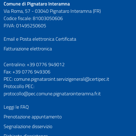
Comune di Pignataro Interamna
Via Roma, 57 - 03040 Pignataro Interamna (FR)
Codice fiscale: 81003050606
P.IVA: 01495250605
Email e Posta elettronica Certificata
Fatturazione elettronica
Numeri utili
Centralino: +39 0776 949012
Fax: +39 0776 949306
PEC: comune.pignataroint.servizigenerali@certipec.it
Protocollo PEC:
protocollo@pec.comune.pignatarointeramna.fr.it
Leggi le FAQ
Prenotazione appuntamento
Segnalazione disservizio
Richiesta d'assistenza