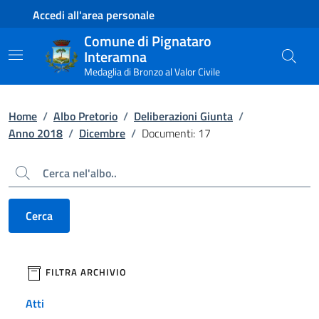
Contenuto principale
Piede di pagina
Accedi all'area personale
Comune di Pignataro
Interamna
Medaglia di Bronzo al Valor Civile
Home
/
Albo Pretorio
/
Deliberazioni Giunta
/
Anno 2018
/
Dicembre
/
Documenti: 17
Cerca
Cerca
filtri da applicare
FILTRA ARCHIVIO
Atti