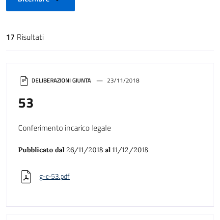
17
Risultati
Risultati di ricerca
DELIBERAZIONI GIUNTA
23/11/2018
53
Conferimento incarico legale
Pubblicato dal
26/11/2018
al
11/12/2018
g-c-53.pdf