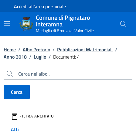
Contenuto principale
Piede di pagina
Accedi all'area personale
Comune di Pignataro
Interamna
Medaglia di Bronzo al Valor Civile
Home
/
Albo Pretorio
/
Pubblicazioni Matrimoniali
/
Anno 2018
/
Luglio
/
Documenti: 4
Cerca
Cerca
filtri da applicare
FILTRA ARCHIVIO
Atti