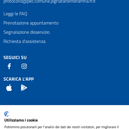
protocollo@pec.comune.pignatarointeramna.fr.it
Leggi le FAQ
Prenotazione appuntamento
Segnalazione disservizio
Richiesta d'assistenza
SEGUICI SU
Facebook
Instagram
SCARICA L'APP
App Store
Android
Attuazione Misure PNRR
Utilizziamo i cookie
Piano di miglioramento del sito
Potremmo posizionarli per l'analisi dei dati dei nostri visitatori, per migliorare il