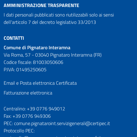
AMMINISTRAZIONE TRASPARENTE
I dati personali pubblicati sono riutilizzabili solo ai sensi
dell'articolo 7 del decreto legislativo 33/2013
CONTATTI
Comune di Pignataro Interamna
Via Roma, 57 - 03040 Pignataro Interamna (FR)
Codice fiscale: 81003050606
P.IVA: 01495250605
Email e Posta elettronica Certificata
Fatturazione elettronica
Numeri utili
Centralino: +39 0776 949012
Fax: +39 0776 949306
PEC: comune.pignataroint.servizigenerali@certipec.it
Protocollo PEC: