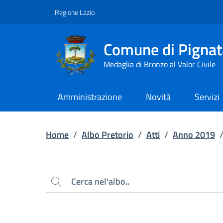
Contenuto principale
Piede di pagina
Regione Lazio
Comune di Pignat
Medaglia di Bronzo al Valor Civile
Amministrazione
Novità
Servizi
Home
/
Albo Pretorio
/
Atti
/
Anno 2019
Cerca