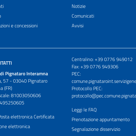
ti
Notizie
o
Comunicati
zioni e concessioni
Avvisi
Numeri utili
Centralino: +39 0776 949012
TATTI
Fax: +39 0776 949306
di Pignataro Interamna
PEC:
, 57 - 03040 Pignataro
comune.pignataroint.servizigene
a (FR)
Protocollo PEC:
iscale: 81003050606
protocollo@pec.comune.pignatar
01495250605
Leggi le FAQ
osta elettronica Certificata
Prenotazione appuntamento
one elettronica
Segnalazione disservizio