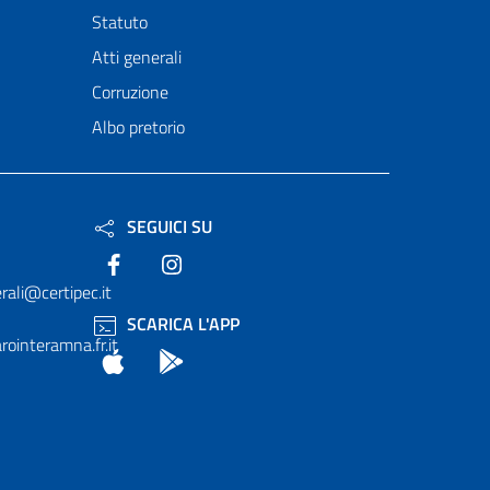
Statuto
Atti generali
Corruzione
Albo pretorio
SEGUICI SU
Facebook
Instagram
rali@certipec.it
SCARICA L'APP
ointeramna.fr.it
App Store
Android