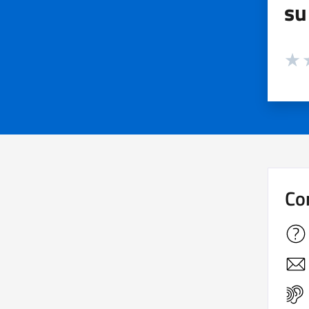
su
Valuta
Valut
V
Co