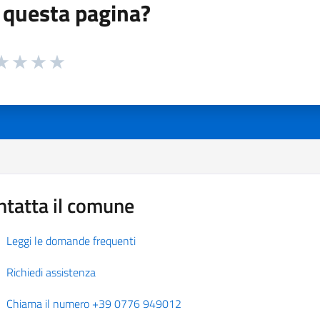
 questa pagina?
 da 1 a 5 stelle la pagina
a 1 stelle su 5
aluta 2 stelle su 5
Valuta 3 stelle su 5
Valuta 4 stelle su 5
Valuta 5 stelle su 5
ntatta il comune
Leggi le domande frequenti
Richiedi assistenza
Chiama il numero +39 0776 949012