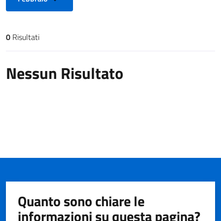
0
Risultati
Risultati di ricerca
Nessun Risultato
Quanto sono chiare le
informazioni su questa pagina?