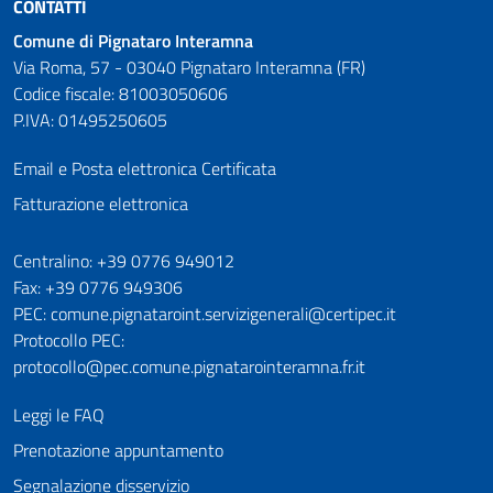
CONTATTI
Comune di Pignataro Interamna
Via Roma, 57 - 03040 Pignataro Interamna (FR)
Codice fiscale: 81003050606
P.IVA: 01495250605
Email e Posta elettronica Certificata
Fatturazione elettronica
Numeri utili
Centralino: +39 0776 949012
Fax: +39 0776 949306
PEC: comune.pignataroint.servizigenerali@certipec.it
Protocollo PEC:
protocollo@pec.comune.pignatarointeramna.fr.it
Leggi le FAQ
Prenotazione appuntamento
Segnalazione disservizio