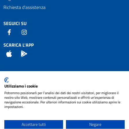
Richiesta d'assistenza
SEGUICI SU
Facebook
Instagram
SCARICA L'APP
App Store
Android
Attuazione Misure PNRR
Utilizziamo i cookie
Piano di miglioramento del sito
Potremmo posizionarli per l'analisi dei dati dei nostri visitatori, per migliorare il
nostro sito Web, mostrare contenuti personalizzati e offrirti un'esperienza di
navigazione eccezionale. Per ulteriori informazioni sui cookie utilizziamo aprire le
impostazioni.
© 2024 Comune di Pignataro Interamna | sito a
Privacy
cura di
NET SMART
Accettare tutti
Negare
Note legali