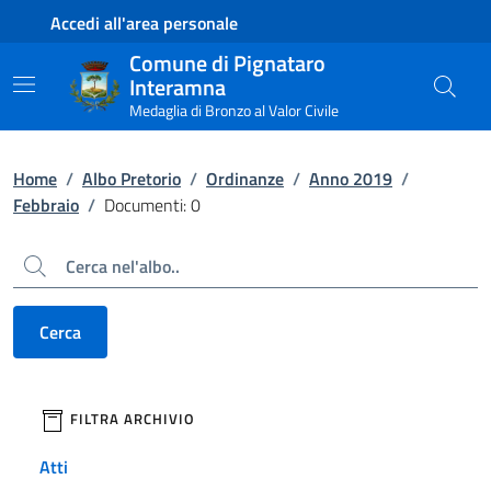
Contenuto principale
Piede di pagina
Accedi all'area personale
Comune di Pignataro
Interamna
Medaglia di Bronzo al Valor Civile
Home
/
Albo Pretorio
/
Ordinanze
/
Anno 2019
/
Febbraio
/
Documenti: 0
Cerca
Cerca
filtri da applicare
FILTRA ARCHIVIO
Atti