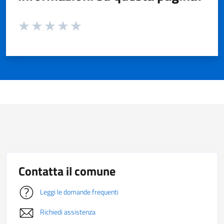
Valuta da 1 a 5 stelle la pagina
Valuta 1 stelle su 5
Valuta 2 stelle su 5
Valuta 3 stelle su 5
Valuta 4 stelle su 5
Valuta 5 stelle su 5
Contatta il comune
Leggi le domande frequenti
Richiedi assistenza