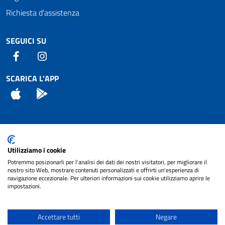
Richiesta d'assistenza
SEGUICI SU
Facebook
Instagram
SCARICA L'APP
App Store
Android
Attuazione Misure PNRR
Utilizziamo i cookie
Piano di miglioramento del sito
Potremmo posizionarli per l'analisi dei dati dei nostri visitatori, per migliorare il
nostro sito Web, mostrare contenuti personalizzati e offrirti un'esperienza di
navigazione eccezionale. Per ulteriori informazioni sui cookie utilizziamo aprire le
impostazioni.
© 2024 Comune di Pignataro Interamna | sito a
Privacy
cura di
NET SMART
Accettare tutti
Negare
Note legali