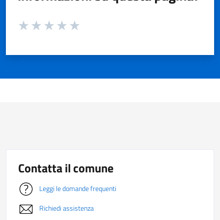
Valuta da 1 a 5 stelle la pagina
Valuta 1 stelle su 5
Valuta 2 stelle su 5
Valuta 3 stelle su 5
Valuta 4 stelle su 5
Valuta 5 stelle su 5
Contatta il comune
Leggi le domande frequenti
Richiedi assistenza