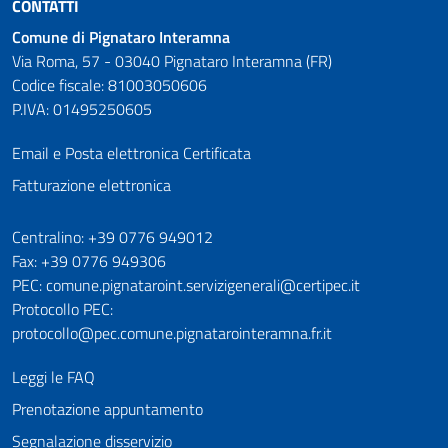
CONTATTI
Comune di Pignataro Interamna
Via Roma, 57 - 03040 Pignataro Interamna (FR)
Codice fiscale: 81003050606
P.IVA: 01495250605
Email e Posta elettronica Certificata
Fatturazione elettronica
Numeri utili
Centralino: +39 0776 949012
Fax: +39 0776 949306
PEC: comune.pignataroint.servizigenerali@certipec.it
Protocollo PEC:
protocollo@pec.comune.pignatarointeramna.fr.it
Leggi le FAQ
Prenotazione appuntamento
Segnalazione disservizio