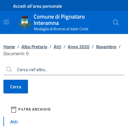
Contenuto principale
Piede di pagina
Accedi all'area personale
Comune di Pignataro
Interamna
Medaglia di Bronzo al Valor Civile
Home
/
Albo Pretorio
/
Atti
/
Anno 2020
/
Novembre
/
Documenti: 0
Cerca
Cerca
filtri da applicare
FILTRA ARCHIVIO
Atti