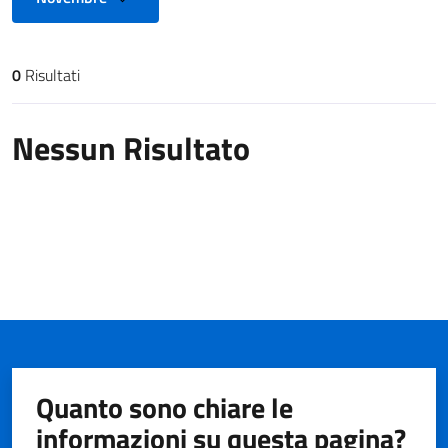
0
Risultati
Risultati di ricerca
Nessun Risultato
Quanto sono chiare le
informazioni su questa pagina?