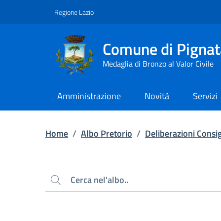
Contenuto principale
Piede di pagina
Regione Lazio
Comune di Pignat
Medaglia di Bronzo al Valor Civile
Amministrazione
Novità
Servizi
Home
/
Albo Pretorio
/
Deliberazioni Consig
Cerca