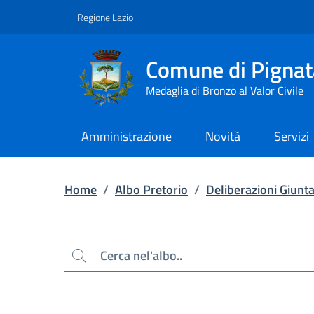
Contenuto principale
Piede di pagina
Regione Lazio
Comune di Pignat
Medaglia di Bronzo al Valor Civile
Amministrazione
Novità
Servizi
Home
/
Albo Pretorio
/
Deliberazioni Giunt
Cerca