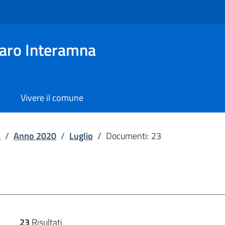
aro Interamna
Vivere il comune
a
/
Anno 2020
/
Luglio
/
Documenti: 23
23
Risultati