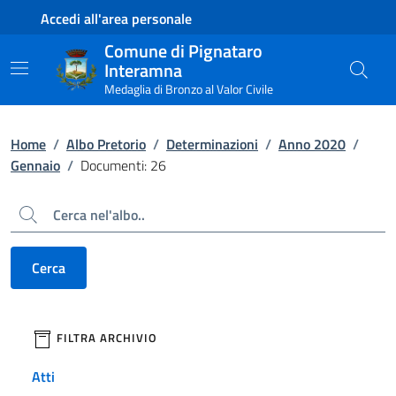
Contenuto principale
Piede di pagina
Accedi all'area personale
Comune di Pignataro
Interamna
Medaglia di Bronzo al Valor Civile
Home
/
Albo Pretorio
/
Determinazioni
/
Anno 2020
/
Gennaio
/
Documenti: 26
Cerca
Cerca
filtri da applicare
FILTRA ARCHIVIO
Atti