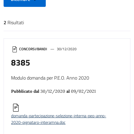
2
Risultati
Risultati di ricerca
CONCORSI/BANDI
30/12/2020
8385
Modulo domanda per P.E.O. Anno 2020
Pubblicato dal
30/12/2020
al
09/02/2021
domanda-partecipazione-selezione-interna-peo-anno-
2020-pignataro-interamna.doc