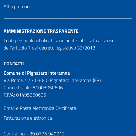
Albo pretorio
AMMINISTRAZIONE TRASPARENTE
I dati personali pubblicati sono riutilizzabili solo ai sensi
dell'articolo 7 del decreto legislativo 33/2013
CONTATTI
Comune di Pignataro Interamna
Via Roma, 57 - 03040 Pignataro Interamna (FR)
Codice fiscale: 81003050606
P.IVA: 01495250605
Email e Posta elettronica Certificata
Fatturazione elettronica
Numeri utili
Centralino: +39 0776 949012