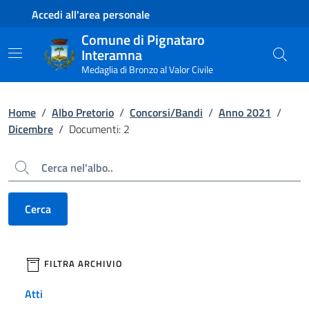
Contenuto principale
Piede di pagina
Accedi all'area personale
Comune di Pignataro
Interamna
Medaglia di Bronzo al Valor Civile
Home
/
Albo Pretorio
/
Concorsi/Bandi
/
Anno 2021
/
Dicembre
/
Documenti: 2
Cerca
Cerca
filtri da applicare
FILTRA ARCHIVIO
Atti