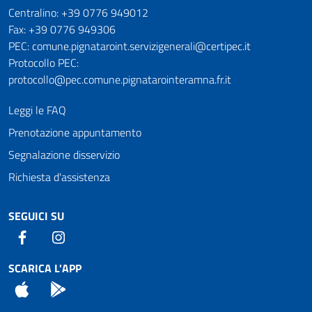
Numeri utili
Centralino: +39 0776 949012
Fax: +39 0776 949306
PEC: comune.pignataroint.servizigenerali@certipec.it
Protocollo PEC:
protocollo@pec.comune.pignatarointeramna.fr.it
Leggi le FAQ
Prenotazione appuntamento
Segnalazione disservizio
Richiesta d'assistenza
SEGUICI SU
Facebook
Instagram
SCARICA L'APP
App Store
Android