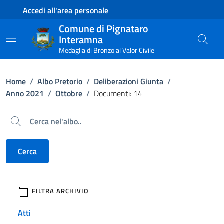
Contenuto principale
Piede di pagina
Accedi all'area personale
Comune di Pignataro
Interamna
Medaglia di Bronzo al Valor Civile
Home
/
Albo Pretorio
/
Deliberazioni Giunta
/
Anno 2021
/
Ottobre
/
Documenti: 14
Cerca
Cerca
filtri da applicare
FILTRA ARCHIVIO
Atti