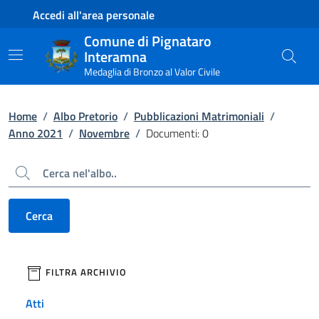
Contenuto principale
Piede di pagina
Accedi all'area personale
Comune di Pignataro
Interamna
Medaglia di Bronzo al Valor Civile
Home
/
Albo Pretorio
/
Pubblicazioni Matrimoniali
/
Anno 2021
/
Novembre
/
Documenti: 0
Cerca
Cerca
filtri da applicare
FILTRA ARCHIVIO
Atti