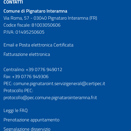
CONTATTI
Comune di Pignataro Interamna
Via Roma, 57 - 03040 Pignataro Interamna (FR)
Codice fiscale: 81003050606
P.IVA: 01495250605
Email e Posta elettronica Certificata
Fatturazione elettronica
Numeri utili
Centralino: +39 0776 949012
Fax: +39 0776 949306
PEC: comune.pignataroint.servizigenerali@certipec.it
Protocollo PEC:
protocollo@pec.comune.pignatarointeramna.fr.it
Leggi le FAQ
Prenotazione appuntamento
Segnalazione disservizio