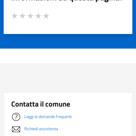
Valuta da 1 a 5 stelle la pagina
Valuta 1 stelle su 5
Valuta 2 stelle su 5
Valuta 3 stelle su 5
Valuta 4 stelle su 5
Valuta 5 stelle su 5
Contatta il comune
Leggi le domande frequenti
Richiedi assistenza