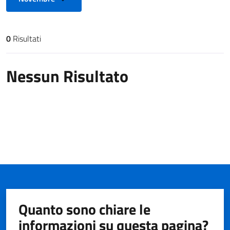
0
Risultati
Risultati di ricerca
Nessun Risultato
Quanto sono chiare le
informazioni su questa pagina?