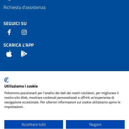
Richiesta d'assistenza
SEGUICI SU
Facebook
Instagram
SCARICA L'APP
App Store
Android
Attuazione Misure PNRR
Utilizziamo i cookie
Piano di miglioramento del sito
Potremmo posizionarli per l'analisi dei dati dei nostri visitatori, per migliorare il
nostro sito Web, mostrare contenuti personalizzati e offrirti un'esperienza di
navigazione eccezionale. Per ulteriori informazioni sui cookie utilizziamo aprire le
impostazioni.
© 2024 Comune di Pignataro Interamna | sito a
Privacy
cura di
NET SMART
Accettare tutti
Negare
Note legali