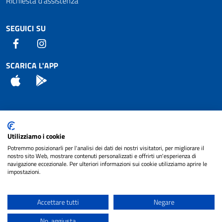
Richiesta d'assistenza
SEGUICI SU
Facebook
Instagram
SCARICA L'APP
App Store
Android
Attuazione Misure PNRR
Utilizziamo i cookie
Piano di miglioramento del sito
Potremmo posizionarli per l'analisi dei dati dei nostri visitatori, per migliorare il
nostro sito Web, mostrare contenuti personalizzati e offrirti un'esperienza di
navigazione eccezionale. Per ulteriori informazioni sui cookie utilizziamo aprire le
impostazioni.
© 2024 Comune di Pignataro Interamna | sito a
Privacy
cura di
NET SMART
Accettare tutti
Negare
Note legali
No, aggiusta