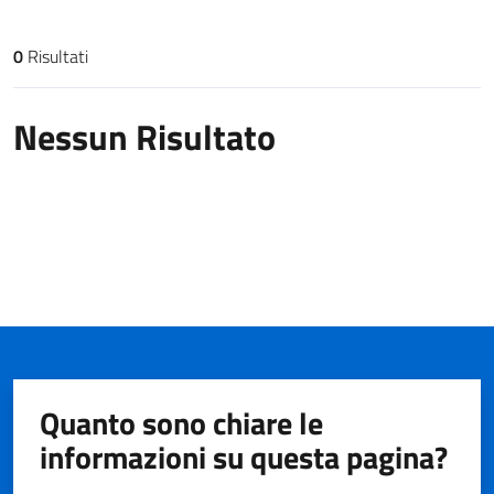
0
Risultati
Risultati di ricerca
Nessun Risultato
Quanto sono chiare le
informazioni su questa pagina?