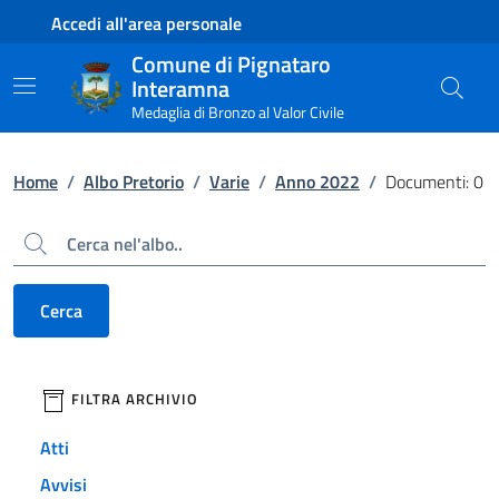
Contenuto principale
Piede di pagina
Accedi all'area personale
Comune di Pignataro
Interamna
Medaglia di Bronzo al Valor Civile
Home
/
Albo Pretorio
/
Varie
/
Anno 2022
/
Documenti: 0
Cerca
Cerca
filtri da applicare
FILTRA ARCHIVIO
Atti
Avvisi