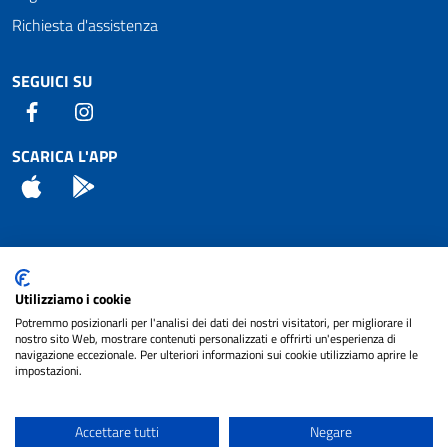
Richiesta d'assistenza
SEGUICI SU
Facebook
Instagram
SCARICA L'APP
App Store
Android
Attuazione Misure PNRR
Utilizziamo i cookie
Piano di miglioramento del sito
Potremmo posizionarli per l'analisi dei dati dei nostri visitatori, per migliorare il
nostro sito Web, mostrare contenuti personalizzati e offrirti un'esperienza di
navigazione eccezionale. Per ulteriori informazioni sui cookie utilizziamo aprire le
impostazioni.
© 2024 Comune di Pignataro Interamna | sito a
Privacy
cura di
NET SMART
Accettare tutti
Negare
Note legali