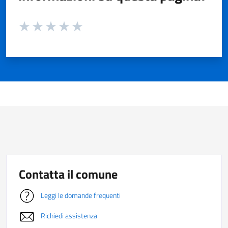
Valuta da 1 a 5 stelle la pagina
Valuta 1 stelle su 5
Valuta 2 stelle su 5
Valuta 3 stelle su 5
Valuta 4 stelle su 5
Valuta 5 stelle su 5
Contatta il comune
Leggi le domande frequenti
Richiedi assistenza