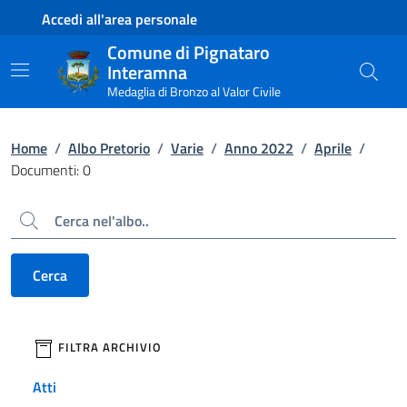
Contenuto principale
Piede di pagina
Accedi all'area personale
Comune di Pignataro
Interamna
Medaglia di Bronzo al Valor Civile
Home
/
Albo Pretorio
/
Varie
/
Anno 2022
/
Aprile
/
Documenti: 0
Cerca
Cerca
filtri da applicare
FILTRA ARCHIVIO
Atti