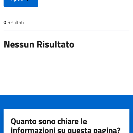
0
Risultati
Risultati di ricerca
Nessun Risultato
Quanto sono chiare le
informazioni su questa pagina?