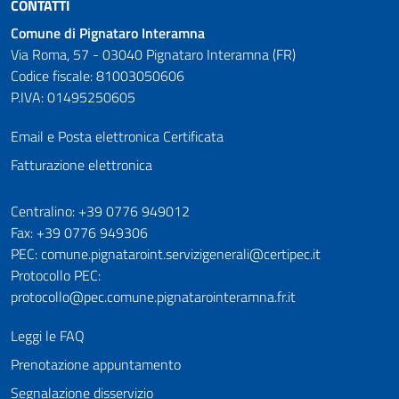
CONTATTI
Comune di Pignataro Interamna
Via Roma, 57 - 03040 Pignataro Interamna (FR)
Codice fiscale: 81003050606
P.IVA: 01495250605
Email e Posta elettronica Certificata
Fatturazione elettronica
Numeri utili
Centralino: +39 0776 949012
Fax: +39 0776 949306
PEC: comune.pignataroint.servizigenerali@certipec.it
Protocollo PEC:
protocollo@pec.comune.pignatarointeramna.fr.it
Leggi le FAQ
Prenotazione appuntamento
Segnalazione disservizio