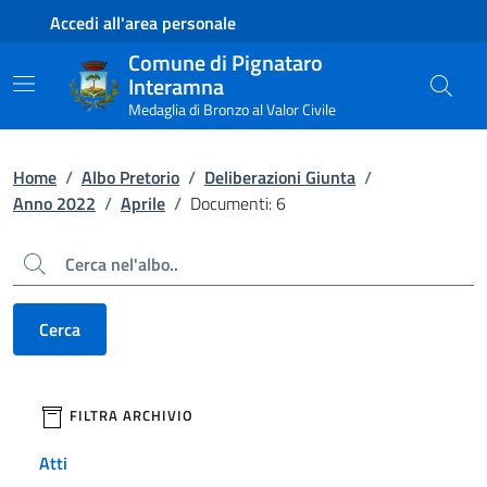
Contenuto principale
Piede di pagina
Accedi all'area personale
Comune di Pignataro
Interamna
Medaglia di Bronzo al Valor Civile
Home
/
Albo Pretorio
/
Deliberazioni Giunta
/
Anno 2022
/
Aprile
/
Documenti: 6
Cerca
Cerca
filtri da applicare
FILTRA ARCHIVIO
Atti