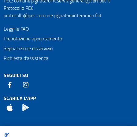
PEC: comune.pignataroint.servizigenerali@certipec.it
Protocollo PEC:
protocollo@pec.comune.pignatarointeramna.fr.it
Leggi le FAQ
Prenotazione appuntamento
Segnalazione disservizio
Richiesta d'assistenza
SEGUICI SU
Facebook
Instagram
SCARICA L'APP
App Store
Android