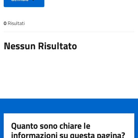
0
Risultati
Risultati di ricerca
Nessun Risultato
Quanto sono chiare le
informazioni su questa pagina?