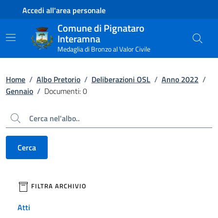
Contenuto principale
Piede di pagina
Accedi all'area personale
Comune di Pignataro
Interamna
Medaglia di Bronzo al Valor Civile
Home
/
Albo Pretorio
/
Deliberazioni OSL
/
Anno 2022
/
Gennaio
/
Documenti: 0
Cerca
Cerca
filtri da applicare
FILTRA ARCHIVIO
Atti