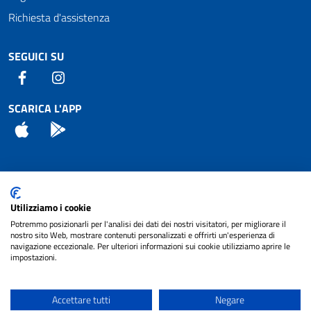
Richiesta d'assistenza
SEGUICI SU
Facebook
Instagram
SCARICA L'APP
App Store
Android
Attuazione Misure PNRR
Utilizziamo i cookie
Piano di miglioramento del sito
Potremmo posizionarli per l'analisi dei dati dei nostri visitatori, per migliorare il
nostro sito Web, mostrare contenuti personalizzati e offrirti un'esperienza di
navigazione eccezionale. Per ulteriori informazioni sui cookie utilizziamo aprire le
impostazioni.
© 2024 Comune di Pignataro Interamna | sito a
Privacy
cura di
NET SMART
Accettare tutti
Negare
Note legali