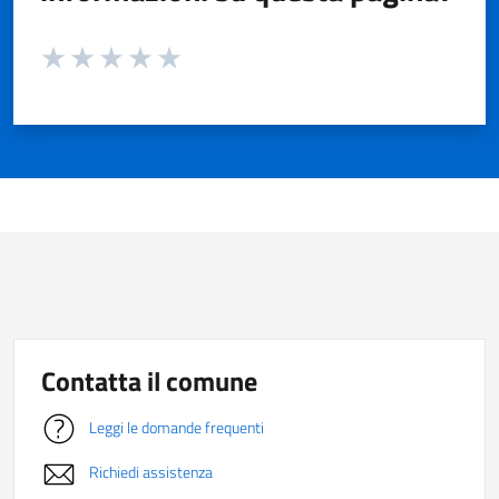
Valuta da 1 a 5 stelle la pagina
Valuta 1 stelle su 5
Valuta 2 stelle su 5
Valuta 3 stelle su 5
Valuta 4 stelle su 5
Valuta 5 stelle su 5
Contatta il comune
Leggi le domande frequenti
Richiedi assistenza