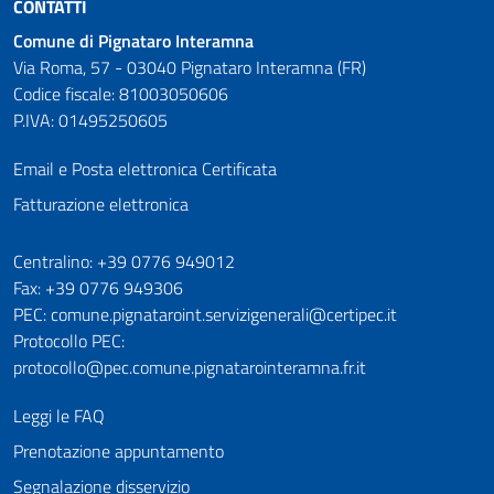
CONTATTI
Comune di Pignataro Interamna
Via Roma, 57 - 03040 Pignataro Interamna (FR)
Codice fiscale: 81003050606
P.IVA: 01495250605
Email e Posta elettronica Certificata
Fatturazione elettronica
Numeri utili
Centralino: +39 0776 949012
Fax: +39 0776 949306
PEC: comune.pignataroint.servizigenerali@certipec.it
Protocollo PEC:
protocollo@pec.comune.pignatarointeramna.fr.it
Leggi le FAQ
Prenotazione appuntamento
Segnalazione disservizio