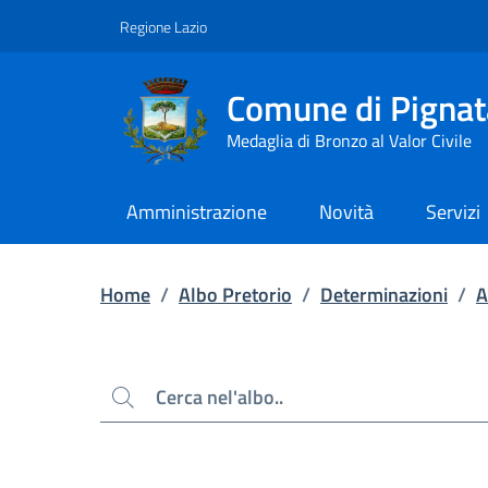
Contenuto principale
Piede di pagina
Regione Lazio
Comune di Pignat
Medaglia di Bronzo al Valor Civile
Amministrazione
Novità
Servizi
Home
/
Albo Pretorio
/
Determinazioni
/
A
Cerca