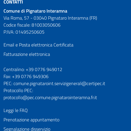
CONTATTI
Comune di Pignataro Interamna
Via Roma, 57 - 03040 Pignataro Interamna (FR)
Codice fiscale: 81003050606
P.IVA: 01495250605
Email e Posta elettronica Certificata
Fatturazione elettronica
Numeri utili
Centralino: +39 0776 949012
Fax: +39 0776 949306
PEC: comune.pignataroint.servizigenerali@certipec.it
Protocollo PEC:
protocollo@pec.comune.pignatarointeramna.fr.it
Leggi le FAQ
Prenotazione appuntamento
Segnalazione disservizio