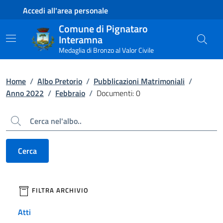
Contenuto principale
Piede di pagina
Accedi all'area personale
Comune di Pignataro
Interamna
Medaglia di Bronzo al Valor Civile
Home
/
Albo Pretorio
/
Pubblicazioni Matrimoniali
/
Anno 2022
/
Febbraio
/
Documenti: 0
Cerca
Cerca
filtri da applicare
FILTRA ARCHIVIO
Atti