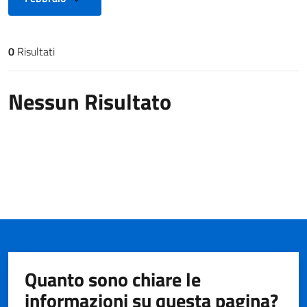
0
Risultati
Risultati di ricerca
Nessun Risultato
Quanto sono chiare le
informazioni su questa pagina?