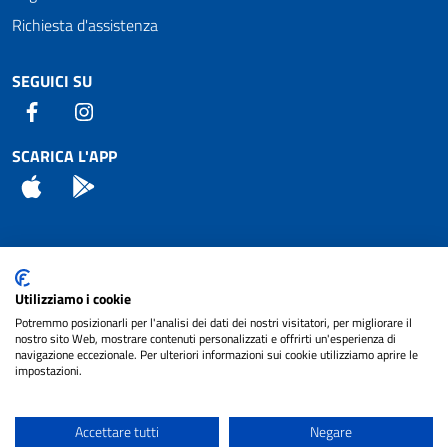
Richiesta d'assistenza
SEGUICI SU
Facebook
Instagram
SCARICA L'APP
App Store
Android
Attuazione Misure PNRR
Utilizziamo i cookie
Piano di miglioramento del sito
Potremmo posizionarli per l'analisi dei dati dei nostri visitatori, per migliorare il
nostro sito Web, mostrare contenuti personalizzati e offrirti un'esperienza di
navigazione eccezionale. Per ulteriori informazioni sui cookie utilizziamo aprire le
impostazioni.
© 2024 Comune di Pignataro Interamna | sito a
Privacy
cura di
NET SMART
Accettare tutti
Negare
Note legali