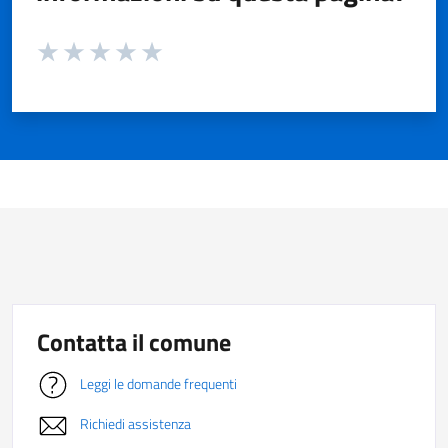
Valuta da 1 a 5 stelle la pagina
Valuta 1 stelle su 5
Valuta 2 stelle su 5
Valuta 3 stelle su 5
Valuta 4 stelle su 5
Valuta 5 stelle su 5
Contatta il comune
Leggi le domande frequenti
Richiedi assistenza