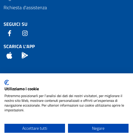
Richiesta d'assistenza
SEGUICI SU
Facebook
Instagram
SCARICA L'APP
App Store
Android
Attuazione Misure PNRR
Utilizziamo i cookie
Piano di miglioramento del sito
Potremmo posizionarli per l'analisi dei dati dei nostri visitatori, per migliorare il
nostro sito Web, mostrare contenuti personalizzati e offrirti un'esperienza di
navigazione eccezionale. Per ulteriori informazioni sui cookie utilizziamo aprire le
impostazioni.
© 2024 Comune di Pignataro Interamna | sito a
Privacy
cura di
NET SMART
Accettare tutti
Negare
Note legali