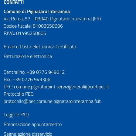
CONTATTI
Comune di Pignataro Interamna
Via Roma, 57 - 03040 Pignataro Interamna (FR)
Codice fiscale: 81003050606
P.IVA: 01495250605
Email e Posta elettronica Certificata
Fatturazione elettronica
Numeri utili
Centralino: +39 0776 949012
Fax: +39 0776 949306
PEC: comune.pignataroint.servizigenerali@certipec.it
Protocollo PEC:
protocollo@pec.comune.pignatarointeramna.fr.it
Leggi le FAQ
Prenotazione appuntamento
Segnalazione disservizio