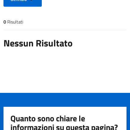
0
Risultati
Risultati di ricerca
Nessun Risultato
Quanto sono chiare le
informazioni su questa pagina?