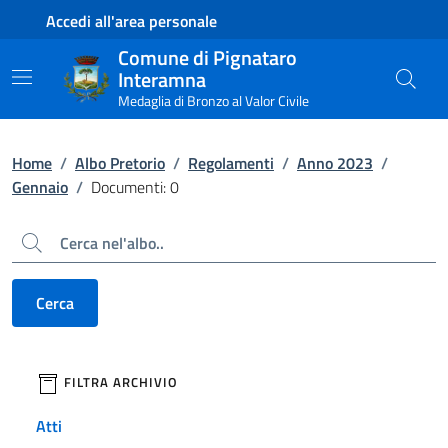
Contenuto principale
Piede di pagina
Accedi all'area personale
Comune di Pignataro
Interamna
Medaglia di Bronzo al Valor Civile
Home
/
Albo Pretorio
/
Regolamenti
/
Anno 2023
/
Gennaio
/
Documenti: 0
Cerca
Cerca
filtri da applicare
FILTRA ARCHIVIO
Atti