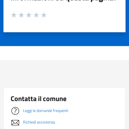
Valuta da 1 a 5 stelle la pagina
Valuta 1 stelle su 5
Valuta 2 stelle su 5
Valuta 3 stelle su 5
Valuta 4 stelle su 5
Valuta 5 stelle su 5
Contatta il comune
Leggi le domande frequenti
Richiedi assistenza