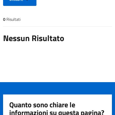
0
Risultati
Risultati di ricerca
Nessun Risultato
Quanto sono chiare le
informazioni su questa pagina?