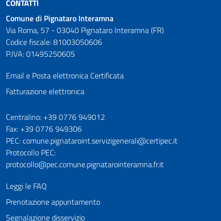
CONTATTI
Comune di Pignataro Interamna
Via Roma, 57 - 03040 Pignataro Interamna (FR)
Codice fiscale: 81003050606
P.IVA: 01495250605
Email e Posta elettronica Certificata
Fatturazione elettronica
Numeri utili
Centralino: +39 0776 949012
Fax: +39 0776 949306
PEC: comune.pignataroint.servizigenerali@certipec.it
Protocollo PEC:
protocollo@pec.comune.pignatarointeramna.fr.it
Leggi le FAQ
Prenotazione appuntamento
Segnalazione disservizio