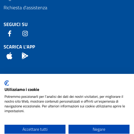
Richiesta d'assistenza
SEGUICI SU
Facebook
Instagram
SCARICA L'APP
App Store
Android
Attuazione Misure PNRR
Utilizziamo i cookie
Piano di miglioramento del sito
Potremmo posizionarli per l'analisi dei dati dei nostri visitatori, per migliorare il
nostro sito Web, mostrare contenuti personalizzati e offrirti un'esperienza di
navigazione eccezionale. Per ulteriori informazioni sui cookie utilizziamo aprire le
impostazioni.
© 2024 Comune di Pignataro Interamna | sito a
Privacy
cura di
NET SMART
Accettare tutti
Negare
Note legali