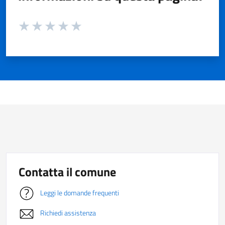
Valuta da 1 a 5 stelle la pagina
Valuta 1 stelle su 5
Valuta 2 stelle su 5
Valuta 3 stelle su 5
Valuta 4 stelle su 5
Valuta 5 stelle su 5
Contatta il comune
Leggi le domande frequenti
Richiedi assistenza