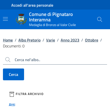
Contenuto principale
Piede di pagina
Accedi all'area personale
Comune di Pignataro
Interamna
Medaglia di Bronzo al Valor Civile
Home
/
Albo Pretorio
/
Varie
/
Anno 2023
/
Ottobre
/
Documenti: 0
Cerca
Cerca
filtri da applicare
FILTRA ARCHIVIO
Atti