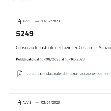
Risultati di ricerca
AVVISI
13/07/2023
5249
Consorzio Industriale del Lazio (ex Cosilam) - Adozio
Pubblicato dal
10/08/2023
al
10/10/2023
consorzio-industriale-del-lazio--adozione-piano-reg
AVVISI
03/07/2023