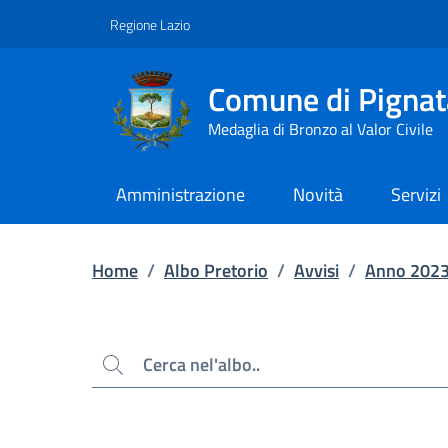
Contenuto principale
Piede di pagina
Regione Lazio
Comune di Pignat
Medaglia di Bronzo al Valor Civile
Amministrazione
Novità
Servizi
Home
/
Albo Pretorio
/
Avvisi
/
Anno 202
Cerca