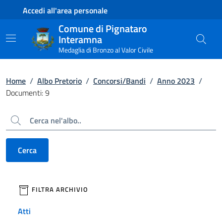
Contenuto principale
Piede di pagina
Accedi all'area personale
Comune di Pignataro
Interamna
Medaglia di Bronzo al Valor Civile
Home
/
Albo Pretorio
/
Concorsi/Bandi
/
Anno 2023
/
Documenti: 9
Cerca
Cerca
filtri da applicare
FILTRA ARCHIVIO
Atti