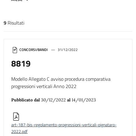
9
Risultati
Risultati di ricerca
CONCORSI/BANDI
31/12/2022
8819
Modello Allegato C avviso procedura comparativa
progressioni verticali Anno 2022
Pubblicato dal
30/12/2022
al
14/01/2023
art-187-bis-regolamento-progressioni-verticali-pignataro-
2022.pdf