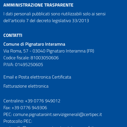
AMMINISTRAZIONE TRASPARENTE
I dati personali pubblicati sono riutilizzabili solo ai sensi
dell'articolo 7 del decreto legislativo 33/2013
CONTATTI
Comune di Pignataro Interamna
Via Roma, 57 - 03040 Pignataro Interamna (FR)
Codice fiscale: 81003050606
P.IVA: 01495250605
Email e Posta elettronica Certificata
Fatturazione elettronica
Numeri utili
Centralino: +39 0776 949012
Fax: +39 0776 949306
PEC: comune.pignataroint.servizigenerali@certipec.it
Protocollo PEC: