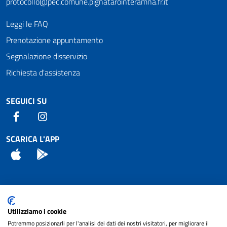
protocollo@pec.comune.pignatarointeramna.fr.it
Leggi le FAQ
Prenotazione appuntamento
Segnalazione disservizio
Richiesta d'assistenza
SEGUICI SU
Facebook
Instagram
SCARICA L'APP
App Store
Android
Attuazione Misure PNRR
Utilizziamo i cookie
Piano di miglioramento del sito
Potremmo posizionarli per l'analisi dei dati dei nostri visitatori, per migliorare il