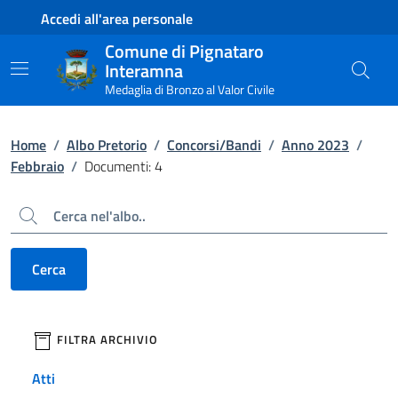
Contenuto principale
Piede di pagina
Accedi all'area personale
Comune di Pignataro
Interamna
Medaglia di Bronzo al Valor Civile
Home
/
Albo Pretorio
/
Concorsi/Bandi
/
Anno 2023
/
Febbraio
/
Documenti: 4
Cerca
Cerca
filtri da applicare
FILTRA ARCHIVIO
Atti