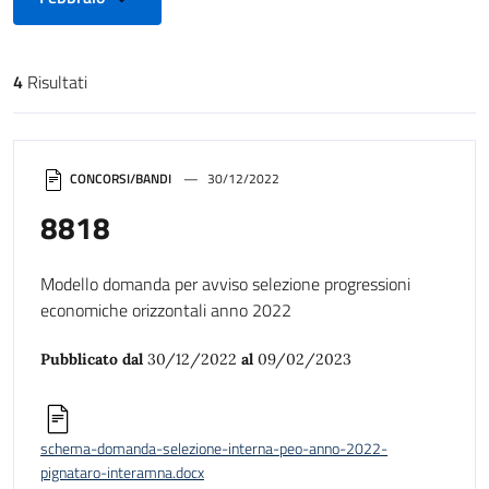
4
Risultati
Risultati di ricerca
CONCORSI/BANDI
30/12/2022
8818
Modello domanda per avviso selezione progressioni
economiche orizzontali anno 2022
Pubblicato dal
30/12/2022
al
09/02/2023
schema-domanda-selezione-interna-peo-anno-2022-
pignataro-interamna.docx