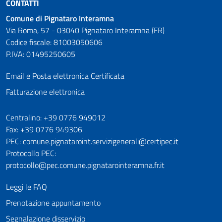
CONTATTI
Comune di Pignataro Interamna
Via Roma, 57 - 03040 Pignataro Interamna (FR)
Codice fiscale: 81003050606
P.IVA: 01495250605
Email e Posta elettronica Certificata
Fatturazione elettronica
Numeri utili
Centralino: +39 0776 949012
Fax: +39 0776 949306
PEC: comune.pignataroint.servizigenerali@certipec.it
Protocollo PEC:
protocollo@pec.comune.pignatarointeramna.fr.it
Leggi le FAQ
Prenotazione appuntamento
Segnalazione disservizio