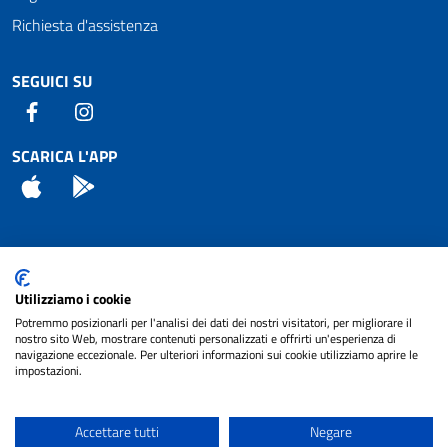
Richiesta d'assistenza
SEGUICI SU
Facebook
Instagram
SCARICA L'APP
App Store
Android
Attuazione Misure PNRR
Utilizziamo i cookie
Piano di miglioramento del sito
Potremmo posizionarli per l'analisi dei dati dei nostri visitatori, per migliorare il
nostro sito Web, mostrare contenuti personalizzati e offrirti un'esperienza di
navigazione eccezionale. Per ulteriori informazioni sui cookie utilizziamo aprire le
impostazioni.
© 2024 Comune di Pignataro Interamna | sito a
Privacy
cura di
NET SMART
Accettare tutti
Negare
Note legali