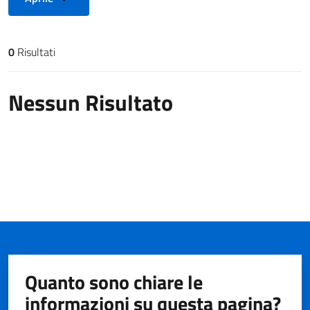
0
Risultati
Risultati di ricerca
Nessun Risultato
Quanto sono chiare le
informazioni su questa pagina?