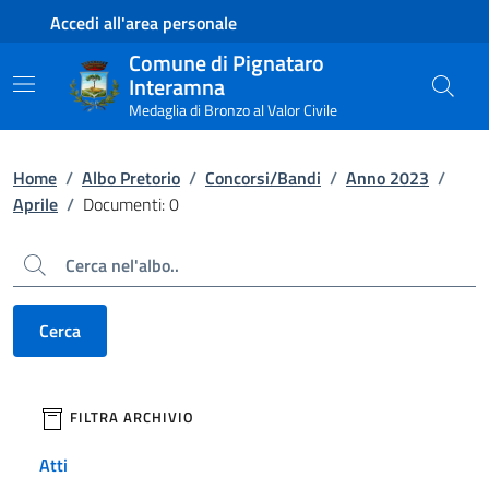
Contenuto principale
Piede di pagina
Accedi all'area personale
Comune di Pignataro
Interamna
Medaglia di Bronzo al Valor Civile
Home
/
Albo Pretorio
/
Concorsi/Bandi
/
Anno 2023
/
Aprile
/
Documenti: 0
Cerca
Cerca
filtri da applicare
FILTRA ARCHIVIO
Atti