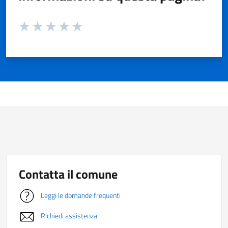
Valuta da 1 a 5 stelle la pagina
Valuta 1 stelle su 5
Valuta 2 stelle su 5
Valuta 3 stelle su 5
Valuta 4 stelle su 5
Valuta 5 stelle su 5
Contatta il comune
Leggi le domande frequenti
Richiedi assistenza