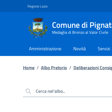
Contenuto principale
Piede di pagina
Regione Lazio
Comune di Pignat
Medaglia di Bronzo al Valor Civile
Amministrazione
Novità
Servizi
Home
/
Albo Pretorio
/
Deliberazioni Consig
Cerca