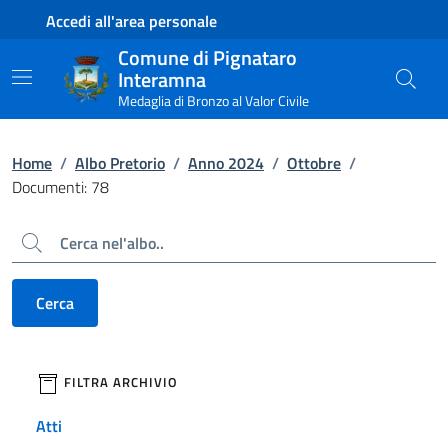
Contenuto principale
Piede di pagina
Accedi all'area personale
Comune di Pignataro
Interamna
Medaglia di Bronzo al Valor Civile
Home
/
Albo Pretorio
/
Anno 2024
/
Ottobre
/
Documenti: 78
Cerca
Cerca
filtri da applicare
FILTRA ARCHIVIO
Atti