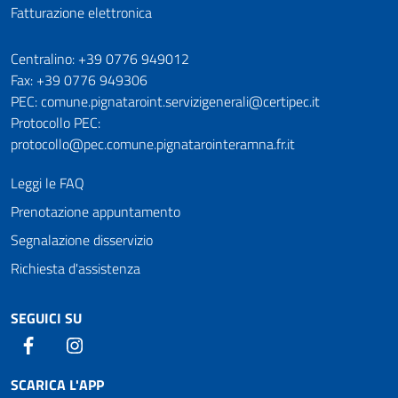
Fatturazione elettronica
Numeri utili
Centralino: +39 0776 949012
Fax: +39 0776 949306
PEC: comune.pignataroint.servizigenerali@certipec.it
Protocollo PEC:
protocollo@pec.comune.pignatarointeramna.fr.it
Leggi le FAQ
Prenotazione appuntamento
Segnalazione disservizio
Richiesta d'assistenza
SEGUICI SU
Facebook
Instagram
SCARICA L'APP