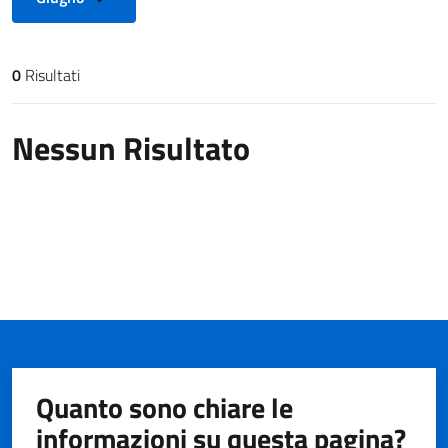
0
Risultati
Risultati di ricerca
Nessun Risultato
Quanto sono chiare le
informazioni su questa pagina?