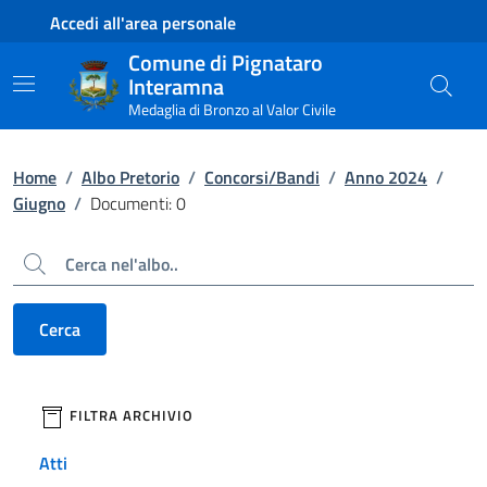
Contenuto principale
Piede di pagina
Accedi all'area personale
Comune di Pignataro
Interamna
Medaglia di Bronzo al Valor Civile
Home
/
Albo Pretorio
/
Concorsi/Bandi
/
Anno 2024
/
Giugno
/
Documenti: 0
Cerca
Cerca
filtri da applicare
FILTRA ARCHIVIO
Atti