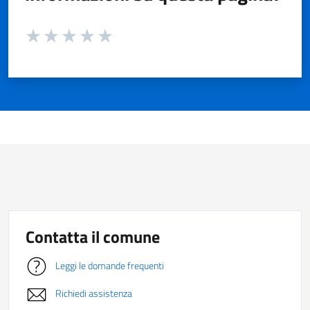
Valuta da 1 a 5 stelle la pagina
Valuta 1 stelle su 5
Valuta 2 stelle su 5
Valuta 3 stelle su 5
Valuta 4 stelle su 5
Valuta 5 stelle su 5
Contatta il comune
Leggi le domande frequenti
Richiedi assistenza