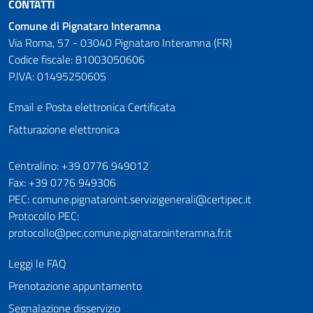
CONTATTI
Comune di Pignataro Interamna
Via Roma, 57 - 03040 Pignataro Interamna (FR)
Codice fiscale: 81003050606
P.IVA: 01495250605
Email e Posta elettronica Certificata
Fatturazione elettronica
Numeri utili
Centralino: +39 0776 949012
Fax: +39 0776 949306
PEC: comune.pignataroint.servizigenerali@certipec.it
Protocollo PEC:
protocollo@pec.comune.pignatarointeramna.fr.it
Leggi le FAQ
Prenotazione appuntamento
Segnalazione disservizio