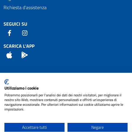
Richiesta d'assistenza
SEGUICI SU
Facebook
Instagram
SCARICA L'APP
App Store
Android
Attuazione Misure PNRR
Utilizziamo i cookie
Piano di miglioramento del sito
Potremmo posizionarli per l'analisi dei dati dei nostri visitatori, per migliorare il
nostro sito Web, mostrare contenuti personalizzati e offrirti un'esperienza di
navigazione eccezionale. Per ulteriori informazioni sui cookie utilizziamo aprire le
impostazioni.
© 2024 Comune di Pignataro Interamna | sito a
Privacy
cura di
NET SMART
Accettare tutti
Negare
Note legali