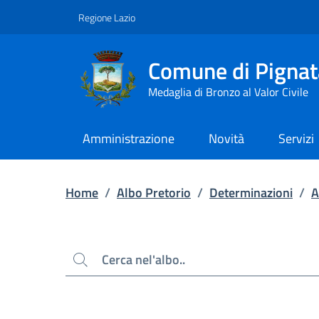
Contenuto principale
Piede di pagina
Regione Lazio
Comune di Pignat
Medaglia di Bronzo al Valor Civile
Amministrazione
Novità
Servizi
Home
/
Albo Pretorio
/
Determinazioni
/
A
Cerca