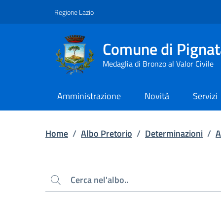
Contenuto principale
Piede di pagina
Regione Lazio
Comune di Pignat
Medaglia di Bronzo al Valor Civile
Amministrazione
Novità
Servizi
Home
/
Albo Pretorio
/
Determinazioni
/
A
Cerca