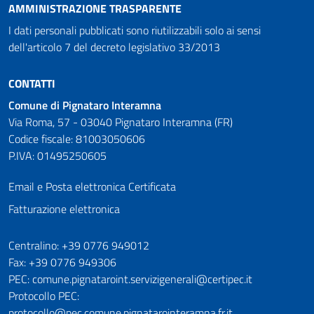
AMMINISTRAZIONE TRASPARENTE
I dati personali pubblicati sono riutilizzabili solo ai sensi
dell'articolo 7 del decreto legislativo 33/2013
CONTATTI
Comune di Pignataro Interamna
Via Roma, 57 - 03040 Pignataro Interamna (FR)
Codice fiscale: 81003050606
P.IVA: 01495250605
Email e Posta elettronica Certificata
Fatturazione elettronica
Numeri utili
Centralino: +39 0776 949012
Fax: +39 0776 949306
PEC: comune.pignataroint.servizigenerali@certipec.it
Protocollo PEC:
protocollo@pec.comune.pignatarointeramna.fr.it