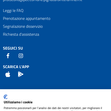
Leggi le FAQ
Prenotazione appuntamento
Segnalazione disservizio
Richiesta d'assistenza
SEGUICI SU
Facebook
Instagram
SCARICA L'APP
App Store
Android
Attuazione Misure PNRR
Utilizziamo i cookie
Piano di miglioramento del sito
Potremmo posizionarli per l'analisi dei dati dei nostri visitatori, per migliorare il