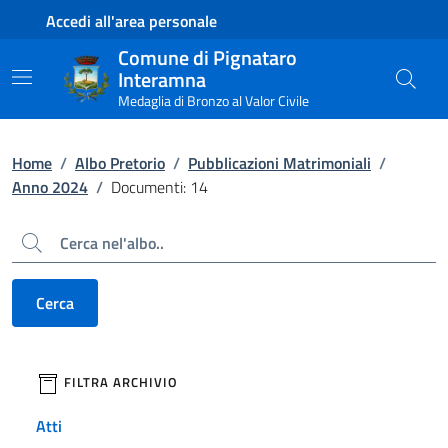
Contenuto principale
Piede di pagina
Accedi all'area personale
Comune di Pignataro
Interamna
Medaglia di Bronzo al Valor Civile
Home
/
Albo Pretorio
/
Pubblicazioni Matrimoniali
/
Anno 2024
/
Documenti: 14
Cerca
Cerca
filtri da applicare
FILTRA ARCHIVIO
Atti