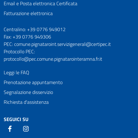
Email e Posta elettronica Certificata
Fatturazione elettronica
Numeri utili
Centralino: +39 0776 949012
Fax: +39 0776 949306
PEC: comune.pignataroint.servizigenerali@certipec.it
Protocollo PEC:
protocollo@pec.comune.pignatarointeramna.fr.it
Leggi le FAQ
Prenotazione appuntamento
Segnalazione disservizio
Richiesta d'assistenza
SEGUICI SU
Facebook
Instagram