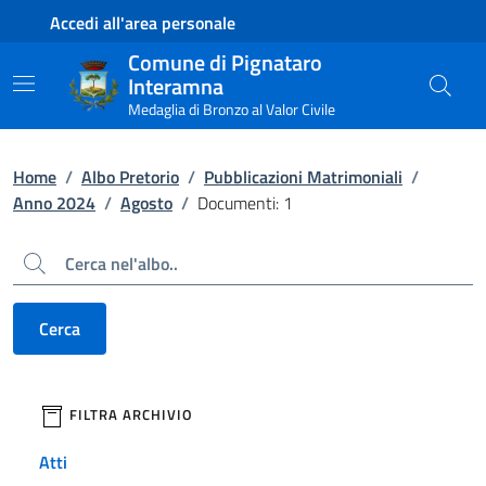
Contenuto principale
Piede di pagina
Accedi all'area personale
Comune di Pignataro
Interamna
Medaglia di Bronzo al Valor Civile
Home
/
Albo Pretorio
/
Pubblicazioni Matrimoniali
/
Anno 2024
/
Agosto
/
Documenti: 1
Cerca
Cerca
filtri da applicare
FILTRA ARCHIVIO
Atti