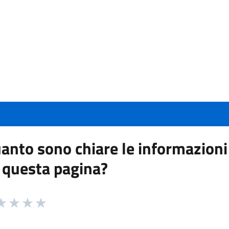
anto sono chiare le informazioni
 questa pagina?
 da 1 a 5 stelle la pagina
a 1 stelle su 5
aluta 2 stelle su 5
Valuta 3 stelle su 5
Valuta 4 stelle su 5
Valuta 5 stelle su 5