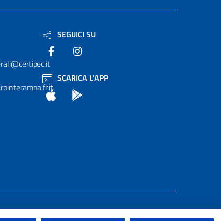
SEGUICI SU
Facebook
Instagram
rali@certipec.it
SCARICA L'APP
ointeramna.fr.it
App Store
Android