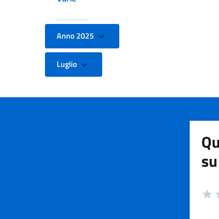
Anno 2025
Luglio
Qu
su
Valuta
Valut
V