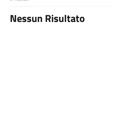
Risultati di ricerca
Nessun Risultato