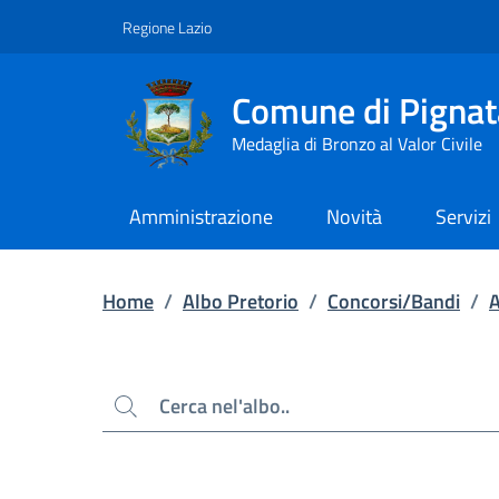
Contenuto principale
Piede di pagina
Regione Lazio
Comune di Pignat
Medaglia di Bronzo al Valor Civile
Amministrazione
Novità
Servizi
Home
/
Albo Pretorio
/
Concorsi/Bandi
/
Cerca