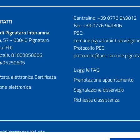
Numeri utili
Centralino: +39 0776 949012
TATTI
Fax: +39 0776 949306
di Pignataro Interamna
PEC:
, 57 - 03040 Pignataro
comune.pignataroint.servizigene
a (FR)
Protocollo PEC:
iscale: 81003050606
protocollo@pec.comune.pignatar
01495250605
Leggi le FAQ
osta elettronica Certificata
Prenotazione appuntamento
one elettronica
Segnalazione disservizio
Richiesta d'assistenza
miglioramento del sito