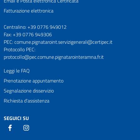
Email e Posta elettronica Certificata
Fatturazione elettronica
Numeri utili
Centralino: +39 0776 949012
Fax: +39 0776 949306
PEC: comune.pignataroint.servizigenerali@certipec.it
Protocollo PEC:
protocollo@pec.comune.pignatarointeramna.fr.it
Leggi le FAQ
Prenotazione appuntamento
Segnalazione disservizio
Richiesta d'assistenza
SEGUICI SU
Facebook
Instagram