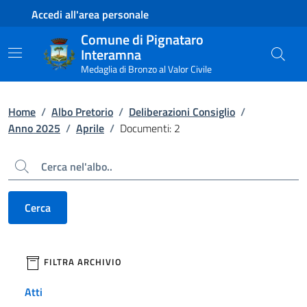
Contenuto principale
Piede di pagina
Accedi all'area personale
Comune di Pignataro
Interamna
Medaglia di Bronzo al Valor Civile
Home
/
Albo Pretorio
/
Deliberazioni Consiglio
/
Anno 2025
/
Aprile
/
Documenti: 2
Cerca
Cerca
filtri da applicare
FILTRA ARCHIVIO
Atti